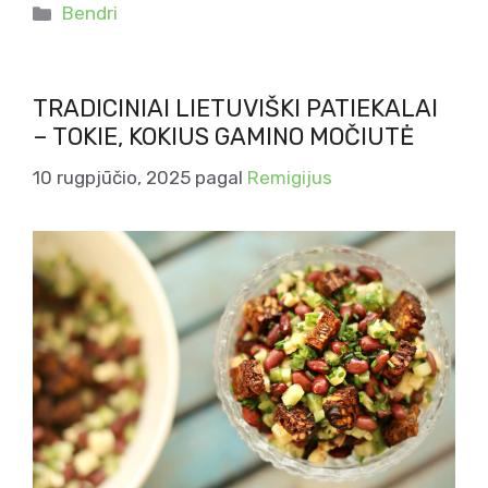
Kategorijos
Bendri
TRADICINIAI LIETUVIŠKI PATIEKALAI
– TOKIE, KOKIUS GAMINO MOČIUTĖ
10 rugpjūčio, 2025
pagal
Remigijus