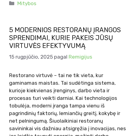
Kategorijos
Mitybos
5 MODERNIOS RESTORANŲ ĮRANGOS
SPRENDIMAI, KURIE PAKEIS JŪSŲ
VIRTUVĖS EFEKTYVUMĄ
15 rugpjūčio, 2025
pagal
Remigijus
Restorano virtuvė – tai ne tik vieta, kur
gaminamas maistas. Tai sudėtinga sistema,
kurioje kiekvienas įrenginys, darbo vieta ir
procesas turi veikti darniai. Kai technologijos
tobulėja, moderni įranga tampa vienu iš
pagrindinių faktorių, lemiančių greitį, kokybę ir
net pelningumą. Šiuolaikiniai restoranų
savininkai vis dažniau atsigręžia į inovacijas, nes