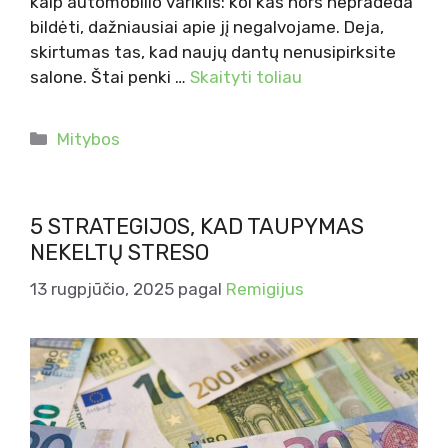
kaip automobilio variklis: kol kas nors nepradeda
bildėti, dažniausiai apie jį negalvojame. Deja,
skirtumas tas, kad naujų dantų nenusipirksite
salone. Štai penki …
Skaityti toliau
Kategorijos
Mitybos
5 STRATEGIJOS, KAD TAUPYMAS
NEKELTŲ STRESO
13 rugpjūčio, 2025
pagal
Remigijus