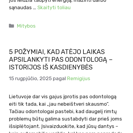
jos leidžia taupyti energiją, mažinti darbo
sąnaudas …
Skaityti toliau
Kategorijos
Mitybos
5 POŽYMIAI, KAD ATĖJO LAIKAS
APSILANKYTI PAS ODONTOLOGĄ –
ISTORIJOS IŠ KASDIENYBĖS
15 rugpjūčio, 2025
pagal
Remigijus
Lietuvoje dar vis gajus įprotis pas odontologą
eiti tik tada, kai „jau nebeištveri skausmo“.
Tačiau odontologai pastebi, kad daugelį rimtų
problemų būtų galima sustabdyti dar prieš joms
išsiplėtojant. Įsivaizduokite, kad jūsų dantys –