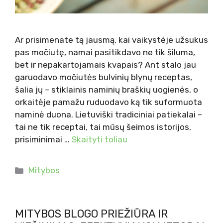
Ar prisimenate tą jausmą, kai vaikystėje užsukus
pas močiutę, namai pasitikdavo ne tik šiluma,
bet ir nepakartojamais kvapais? Ant stalo jau
garuodavo močiutės bulvinių blynų receptas,
šalia jų – stiklainis naminių braškių uogienės, o
orkaitėje pamažu ruduodavo ką tik suformuota
naminė duona. Lietuviški tradiciniai patiekalai –
tai ne tik receptai, tai mūsų šeimos istorijos,
prisiminimai …
Skaityti toliau
Kategorijos
Mitybos
MITYBOS BLOGO PRIEŽIŪRA IR