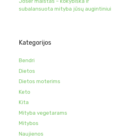
Joser maistas – kokybiška ir
subalansuota mityba jūsų augintiniui
Kategorijos
Bendri
Dietos
Dietos moterims
Keto
Kita
Mityba vegetarams
Mitybos
Naujienos