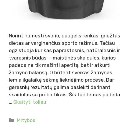
Norint numesti svorio, daugelis renkasi griežtas
dietas ar varginančius sporto režimus. Tačiau
egzistuoja kur kas paprastesnis, natūralesnis ir
tvaresnis būdas — maistinės skaidulos, kurios
padeda ne tik mažinti apetitą, bet ir atkurti
žarnyno balansą. O būtent sveikas žarnynas
lemia ilgalaikę sėkmę lieknėjimo procese. Dar
geresnių rezultatų galima pasiekti derinant
skaidulas su probiotikais. Šis tandemas padeda
…
Skaityti toliau
Kategorijos
Mitybos