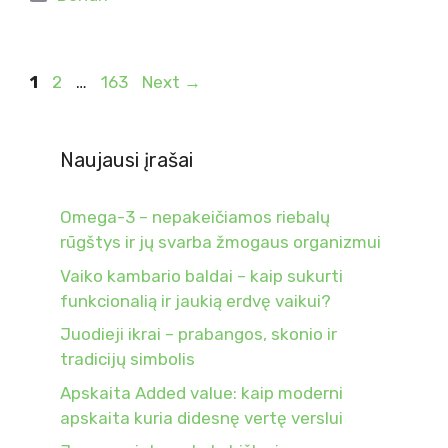
Page
Page
Page
1
2
…
163
Next
→
Naujausi įrašai
Omega-3 – nepakeičiamos riebalų
rūgštys ir jų svarba žmogaus organizmui
Vaiko kambario baldai – kaip sukurti
funkcionalią ir jaukią erdvę vaikui?
Juodieji ikrai – prabangos, skonio ir
tradicijų simbolis
Apskaita Added value: kaip moderni
apskaita kuria didesnę vertę verslui