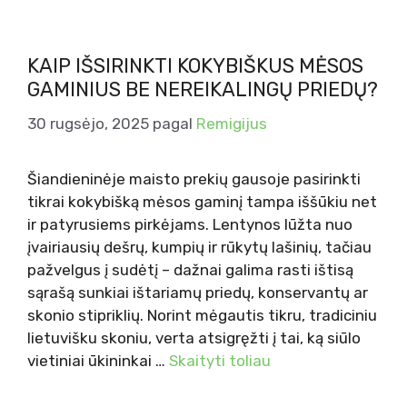
KAIP IŠSIRINKTI KOKYBIŠKUS MĖSOS
GAMINIUS BE NEREIKALINGŲ PRIEDŲ?
30 rugsėjo, 2025
pagal
Remigijus
Šiandieninėje maisto prekių gausoje pasirinkti
tikrai kokybišką mėsos gaminį tampa iššūkiu net
ir patyrusiems pirkėjams. Lentynos lūžta nuo
įvairiausių dešrų, kumpių ir rūkytų lašinių, tačiau
pažvelgus į sudėtį – dažnai galima rasti ištisą
sąrašą sunkiai ištariamų priedų, konservantų ar
skonio stipriklių. Norint mėgautis tikru, tradiciniu
lietuvišku skoniu, verta atsigręžti į tai, ką siūlo
vietiniai ūkininkai …
Skaityti toliau