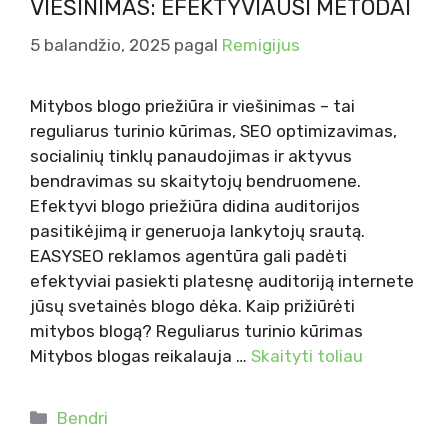
VIEŠINIMAS: EFEKTYVIAUSI METODAI
5 balandžio, 2025
pagal
Remigijus
Mitybos blogo priežiūra ir viešinimas – tai
reguliarus turinio kūrimas, SEO optimizavimas,
socialinių tinklų panaudojimas ir aktyvus
bendravimas su skaitytojų bendruomene.
Efektyvi blogo priežiūra didina auditorijos
pasitikėjimą ir generuoja lankytojų srautą.
EASYSEO reklamos agentūra gali padėti
efektyviai pasiekti platesnę auditoriją internete
jūsų svetainės blogo dėka. Kaip prižiūrėti
mitybos blogą? Reguliarus turinio kūrimas
Mitybos blogas reikalauja …
Skaityti toliau
Kategorijos
Bendri