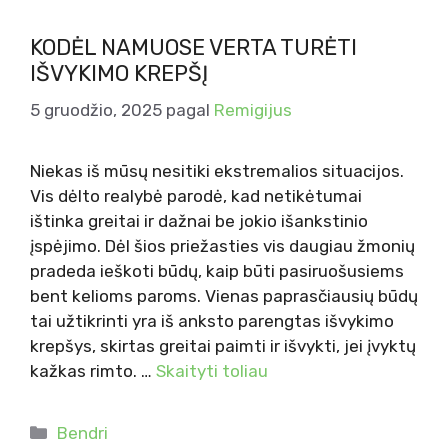
KODĖL NAMUOSE VERTA TURĖTI
IŠVYKIMO KREPŠĮ
5 gruodžio, 2025
pagal
Remigijus
Niekas iš mūsų nesitiki ekstremalios situacijos.
Vis dėlto realybė parodė, kad netikėtumai
ištinka greitai ir dažnai be jokio išankstinio
įspėjimo. Dėl šios priežasties vis daugiau žmonių
pradeda ieškoti būdų, kaip būti pasiruošusiems
bent kelioms paroms. Vienas paprasčiausių būdų
tai užtikrinti yra iš anksto parengtas išvykimo
krepšys, skirtas greitai paimti ir išvykti, jei įvyktų
kažkas rimto. …
Skaityti toliau
Kategorijos
Bendri