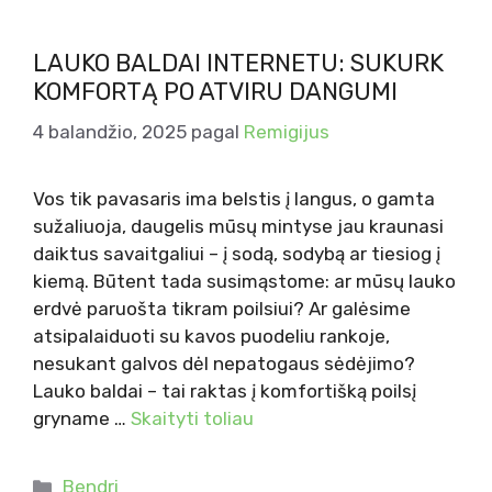
LAUKO BALDAI INTERNETU: SUKURK
KOMFORTĄ PO ATVIRU DANGUMI
4 balandžio, 2025
pagal
Remigijus
Vos tik pavasaris ima belstis į langus, o gamta
sužaliuoja, daugelis mūsų mintyse jau kraunasi
daiktus savaitgaliui – į sodą, sodybą ar tiesiog į
kiemą. Būtent tada susimąstome: ar mūsų lauko
erdvė paruošta tikram poilsiui? Ar galėsime
atsipalaiduoti su kavos puodeliu rankoje,
nesukant galvos dėl nepatogaus sėdėjimo?
Lauko baldai – tai raktas į komfortišką poilsį
gryname …
Skaityti toliau
Kategorijos
Bendri