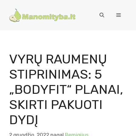
Pereiti
prie
Meniu
turinio
VYRŲ RAUMENŲ
STIPRINIMAS: 5
„BODYFIT“ PLANAI,
SKIRTI PAKUOTI
DYDĮ
2 gruodžio, 2022
pagal
Remigijus