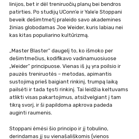
linijos, bet ir dėl treniruočių planų bei bendros
patirties. Po studijų UConn’e ir Yale’e Stoppani
beveik dešimtmetį praleido savo akademines
žinias globodamas Joe Weider, kuris labiau nei
kas kitas populiarino kultūrizmą.
„Master Blaster“ daugelį to, ko išmoko per
dešimtmečius, kodifikavo vadinamuosiuose
„Weider“ principuose. Vienas iš jų yra poilsio ir
pauzės treniruotės – metodas, apimantis
sustojimą prieš baigiant rinkinį, trumpą laiką
pailsėti ir tada tęsti rinkinį. Tai leidžia keltuvams
atlikti visas pakartojimus, atsižvelgiant į tam
tikrą svorį, ir ši papildoma apkrova padeda
auginti raumenis.
Stoppani ėmėsi šio principo ir jį tobulino,
derindamas jį su vienašališkomis (vienos