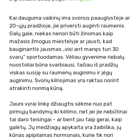
Kai dauguma vaikinų ima svorius paauglystėje ar
20-ųjų pradžioje, jie priversti auginti raumenis.
Galų gale, niekas nenori būti žinomas kaip
mažasis žmogus miestelyje ar jausti, kad
bauginantis jausmas „visi ant manęs turi 30
svarų“ sportuodamas. Vėliau gyvenime riebalų
nuostoliai būna svarbiausi, tačiau iš pradžių
viskas susiję su raumenų auginimu ir jėgų
auginimu. Svorių kilnojimas yra raktas norint
atrakinti norimą kūną.
Jauni vyrai linkę džiaugtis sėkme nuo pat
pirmųjų bandymų iki kėlimo, net jei jie nebūtinai
tai daro teisingai – ar bent jau taip gerai, kaip
galėtų. Jų medžiagų apykaita yra žaibiška, jų
kūnas apipilamas hormonais, kurie tik nori