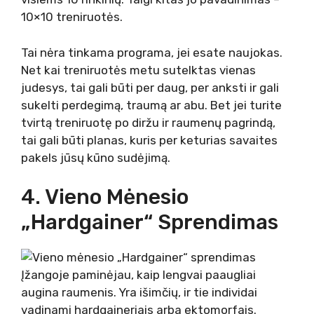
10×10 treniruotės.
Tai nėra tinkama programa, jei esate naujokas.
Net kai treniruotės metu sutelktas vienas
judesys, tai gali būti per daug, per anksti ir gali
sukelti perdegimą, traumą ar abu. Bet jei turite
tvirtą treniruotę po diržu ir raumenų pagrindą,
tai gali būti planas, kuris per keturias savaites
pakels jūsų kūno sudėjimą.
4. Vieno Mėnesio
„Hardgainer“ Sprendimas
Įžangoje paminėjau, kaip lengvai paaugliai
augina raumenis. Yra išimčių, ir tie individai
vadinami hardgaineriais arba ektomorfais.