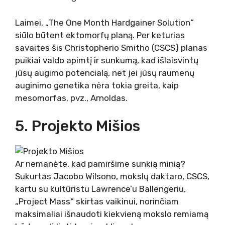
Laimei, „The One Month Hardgainer Solution“
siūlo būtent ektomorfų planą. Per keturias
savaites šis Christopherio Smitho (CSCS) planas
puikiai valdo apimtį ir sunkumą, kad išlaisvintų
jūsų augimo potencialą, net jei jūsų raumenų
auginimo genetika nėra tokia greita, kaip
mesomorfas, pvz., Arnoldas.
5. Projekto Mišios
Ar nemanėte, kad pamiršime sunkią minią?
Sukurtas Jacobo Wilsono, mokslų daktaro, CSCS,
kartu su kultūristu Lawrence’u Ballengeriu,
„Project Mass“ skirtas vaikinui, norinčiam
maksimaliai išnaudoti kiekvieną mokslo remiamą