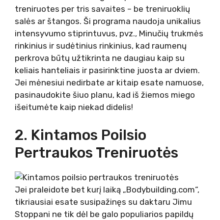
treniruotes per tris savaites – be treniruoklių
salės ar štangos. Ši programa naudoja unikalius
intensyvumo stiprintuvus, pvz., Minučių trukmės
rinkinius ir sudėtinius rinkinius, kad raumenų
perkrova būtų užtikrinta ne daugiau kaip su
keliais hanteliais ir pasirinktine juosta ar dviem.
Jei mėnesiui nedirbate ar kitaip esate namuose,
pasinaudokite šiuo planu, kad iš žiemos miego
išeitumėte kaip niekad didelis!
2. Kintamos Poilsio
Pertraukos Treniruotės
Jei praleidote bet kurį laiką „Bodybuilding.com“,
tikriausiai esate susipažinęs su daktaru Jimu
Stoppani ne tik dėl be galo populiarios papildų