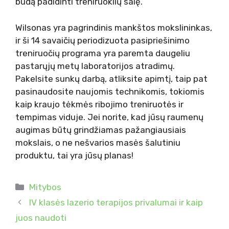
būdą padidinti treniruoklių salę.
Wilsonas yra pagrindinis mankštos mokslininkas,
ir ši 14 savaičių periodizuota pasipriešinimo
treniruočių programa yra paremta daugeliu
pastarųjų metų laboratorijos atradimų.
Pakelsite sunkų darbą, atliksite apimtį, taip pat
pasinaudosite naujomis technikomis, tokiomis
kaip kraujo tėkmės ribojimo treniruotės ir
tempimas viduje. Jei norite, kad jūsų raumenų
augimas būtų grindžiamas pažangiausiais
mokslais, o ne nešvarios masės šalutiniu
produktu, tai yra jūsų planas!
Kategorijos
Mitybos
IV klasės lazerio terapijos privalumai ir kaip
juos naudoti