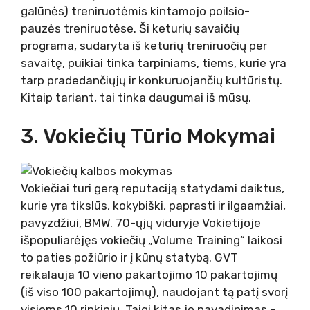
galūnės) treniruotėmis kintamojo poilsio-
pauzės treniruotėse. Ši keturių savaičių
programa, sudaryta iš keturių treniruočių per
savaitę, puikiai tinka tarpiniams, tiems, kurie yra
tarp pradedančiųjų ir konkuruojančių kultūristų.
Kitaip tariant, tai tinka daugumai iš mūsų.
3. Vokiečių Tūrio Mokymai
Vokiečiai turi gerą reputaciją statydami daiktus,
kurie yra tikslūs, kokybiški, paprasti ir ilgaamžiai,
pavyzdžiui, BMW. 70-ųjų viduryje Vokietijoje
išpopuliarėjęs vokiečių „Volume Training“ laikosi
to paties požiūrio ir į kūnų statybą. GVT
reikalauja 10 vieno pakartojimo 10 pakartojimų
(iš viso 100 pakartojimų), naudojant tą patį svorį
visiems 10 rinkinių. Taigi kitas jo pavadinimas –