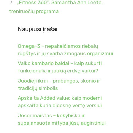
„Fitness 360“: Samantha Ann Leete,
treniruočių programa
Naujausi įrašai
Omega-3 – nepakeičiamos riebalų
rūgštys ir jų svarba žmogaus organizmui
Vaiko kambario baldai – kaip sukurti
funkcionalią ir jaukią erdvę vaikui?
Juodieji ikrai – prabangos, skonio ir
tradicijų simbolis
Apskaita Added value: kaip moderni
apskaita kuria didesnę vertę verslui
Joser maistas – kokybiška ir
subalansuota mityba jūsų augintiniui