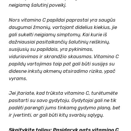
neigiamą šalutinį poveikį.
Nors vitamino C papildai paprastai yra saugūs
daugumai žmonių, vartojant didelius kiekius, jie
gali sukelti neigiamų simptomų. Kai kurie iš
dažniausiai pasitaikančių šalutinių reiškinių,
susijusių su papildais, yra pykinimas,
viduriavimas ir skrandžio skausmas. Vitamino C
papildų vartojimas taip pat gali būti susijęs su
didesne inkstų akmenų atsiradimo rizika, ypač
vyrams.
Jei įtariate, kad trūksta vitamino C, turėtumėte
pasitarti su savo gydytoju. Gydytojai gali ne tik
padėti parengti jums tinkamą gydymo planą, bet
ir įvertinti, ar gali būti kitų svarbių sąlygų.
Skaitykite toliau: Pasidaryk pats vitamino C