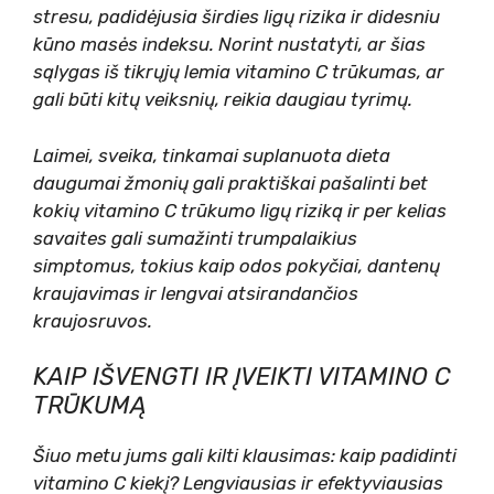
stresu, padidėjusia širdies ligų rizika ir didesniu
kūno masės indeksu. Norint nustatyti, ar šias
sąlygas iš tikrųjų lemia vitamino C trūkumas, ar
gali būti kitų veiksnių, reikia daugiau tyrimų.
Laimei, sveika, tinkamai suplanuota dieta
daugumai žmonių gali praktiškai pašalinti bet
kokių vitamino C trūkumo ligų riziką ir per kelias
savaites gali sumažinti trumpalaikius
simptomus, tokius kaip odos pokyčiai, dantenų
kraujavimas ir lengvai atsirandančios
kraujosruvos.
KAIP IŠVENGTI IR ĮVEIKTI VITAMINO C
TRŪKUMĄ
Šiuo metu jums gali kilti klausimas: kaip padidinti
vitamino C kiekį? Lengviausias ir efektyviausias