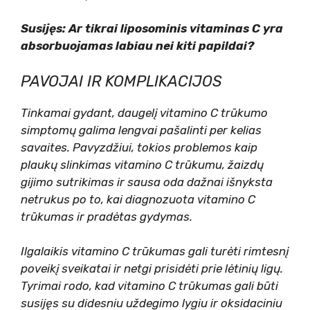
Susijęs: Ar tikrai liposominis vitaminas C yra
absorbuojamas labiau nei kiti papildai?
PAVOJAI IR KOMPLIKACIJOS
Tinkamai gydant, daugelį vitamino C trūkumo
simptomų galima lengvai pašalinti per kelias
savaites. Pavyzdžiui, tokios problemos kaip
plaukų slinkimas vitamino C trūkumu, žaizdų
gijimo sutrikimas ir sausa oda dažnai išnyksta
netrukus po to, kai diagnozuota vitamino C
trūkumas ir pradėtas gydymas.
Ilgalaikis vitamino C trūkumas gali turėti rimtesnį
poveikį sveikatai ir netgi prisidėti prie lėtinių ligų.
Tyrimai rodo, kad vitamino C trūkumas gali būti
susijęs su didesniu uždegimo lygiu ir oksidaciniu