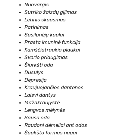
Nuovargis
Sutriko žaizdų gijimas
Lėtinis skausmas
Patinimas
Susilpnėję kaulai
Prasta imuninė funkcija
Kamščiatraukio plaukai
Svorio priaugimas
Šiurkšti oda
Dusulys
Depresija
Kraujuojančios dantenos
Laisvi dantys
Mažakraujystė
Lengvos mėlynės
Sausa oda
Raudoni dėmeliai ant odos
Šaukšto formos nagai