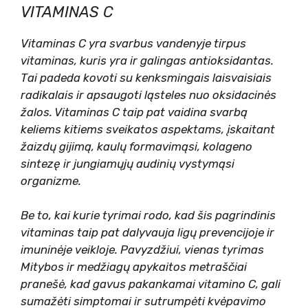
VITAMINAS C
Vitaminas C yra svarbus vandenyje tirpus
vitaminas, kuris yra ir galingas antioksidantas.
Tai padeda kovoti su kenksmingais laisvaisiais
radikalais ir apsaugoti ląsteles nuo oksidacinės
žalos. Vitaminas C taip pat vaidina svarbą
keliems kitiems sveikatos aspektams, įskaitant
žaizdų gijimą, kaulų formavimąsi, kolageno
sintezę ir jungiamųjų audinių vystymąsi
organizme.
Be to, kai kurie tyrimai rodo, kad šis pagrindinis
vitaminas taip pat dalyvauja ligų prevencijoje ir
imuninėje veikloje. Pavyzdžiui, vienas tyrimas
Mitybos ir medžiagų apykaitos metraščiai
pranešė, kad gavus pakankamai vitamino C, gali
sumažėti simptomai ir sutrumpėti kvėpavimo