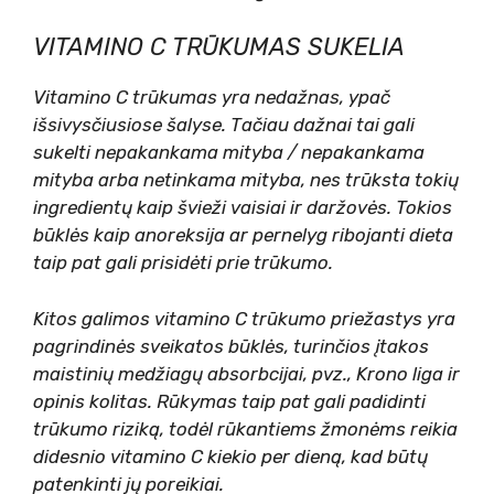
VITAMINO C TRŪKUMAS SUKELIA
Vitamino C trūkumas yra nedažnas, ypač
išsivysčiusiose šalyse. Tačiau dažnai tai gali
sukelti nepakankama mityba / nepakankama
mityba arba netinkama mityba, nes trūksta tokių
ingredientų kaip švieži vaisiai ir daržovės. Tokios
būklės kaip anoreksija ar pernelyg ribojanti dieta
taip pat gali prisidėti prie trūkumo.
Kitos galimos vitamino C trūkumo priežastys yra
pagrindinės sveikatos būklės, turinčios įtakos
maistinių medžiagų absorbcijai, pvz., Krono liga ir
opinis kolitas. Rūkymas taip pat gali padidinti
trūkumo riziką, todėl rūkantiems žmonėms reikia
didesnio vitamino C kiekio per dieną, kad būtų
patenkinti jų poreikiai.