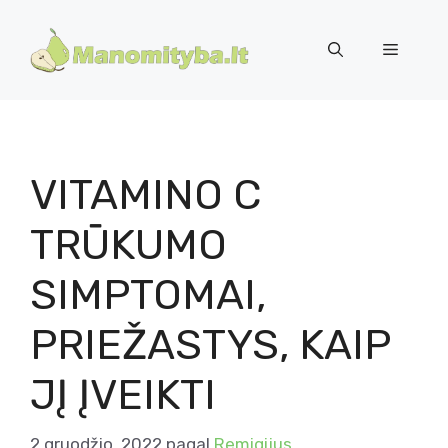
Pereiti
prie
Meniu
turinio
VITAMINO C
TRŪKUMO
SIMPTOMAI,
PRIEŽASTYS, KAIP
JĮ ĮVEIKTI
2 gruodžio, 2022
pagal
Remigijus