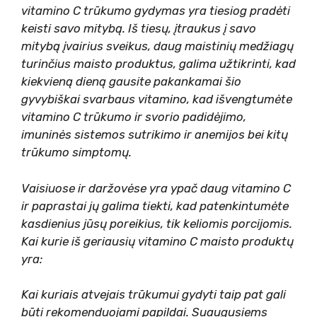
vitamino C trūkumo gydymas yra tiesiog pradėti
keisti savo mitybą. Iš tiesų, įtraukus į savo
mitybą įvairius sveikus, daug maistinių medžiagų
turinčius maisto produktus, galima užtikrinti, kad
kiekvieną dieną gausite pakankamai šio
gyvybiškai svarbaus vitamino, kad išvengtumėte
vitamino C trūkumo ir svorio padidėjimo,
imuninės sistemos sutrikimo ir anemijos bei kitų
trūkumo simptomų.
Vaisiuose ir daržovėse yra ypač daug vitamino C
ir paprastai jų galima tiekti, kad patenkintumėte
kasdienius jūsų poreikius, tik keliomis porcijomis.
Kai kurie iš geriausių vitamino C maisto produktų
yra:
Kai kuriais atvejais trūkumui gydyti taip pat gali
būti rekomenduojami papildai. Suaugusiems