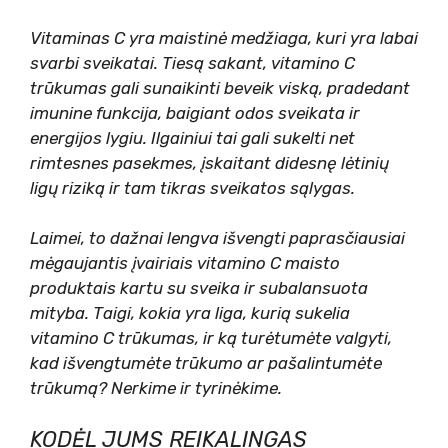
Vitaminas C yra maistinė medžiaga, kuri yra labai
svarbi sveikatai. Tiesą sakant, vitamino C
trūkumas gali sunaikinti beveik viską, pradedant
imunine funkcija, baigiant odos sveikata ir
energijos lygiu. Ilgainiui tai gali sukelti net
rimtesnes pasekmes, įskaitant didesnę lėtinių
ligų riziką ir tam tikras sveikatos sąlygas.
Laimei, to dažnai lengva išvengti paprasčiausiai
mėgaujantis įvairiais vitamino C maisto
produktais kartu su sveika ir subalansuota
mityba. Taigi, kokia yra liga, kurią sukelia
vitamino C trūkumas, ir ką turėtumėte valgyti,
kad išvengtumėte trūkumo ar pašalintumėte
trūkumą? Nerkime ir tyrinėkime.
KODĖL JUMS REIKALINGAS