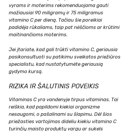
vyrams ir moterims rekomenduojama gauti
mažiausiai 90 miligramų ir 75 miligramus
vitamino C per dieną. Tačiau šie poreikiai
padidėja rūkaliams, taip pat nėščioms ar krūtimi
maitinančioms moterims.
Jei įtariate, kad gali trūkti vitamino C, geriausia
pasikonsultuoti su patikimu sveikatos priežiūros
specialistu, kad nustatytumėte geriausią
gydymo kursą.
RIZIKA IR ŠALUTINIS POVEIKIS
Vitaminas C yra vandenyje tirpus vitaminas. Tai
reiškia, kad papildomi kiekiai organizme
nesaugomi, o pašalinami su šlapimu. Dėl šios
priežasties vartojimas dideliu kiekiu vitamino C
turinčių maisto produktų vargu ar sukels