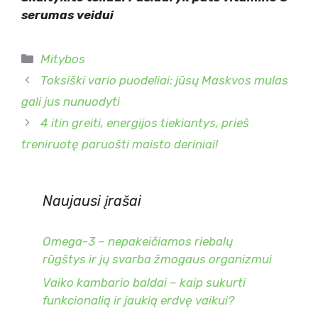
serumas veidui
Kategorijos
Mitybos
Toksiški vario puodeliai: jūsų Maskvos mulas
gali jus nunuodyti
4 itin greiti, energijos tiekiantys, prieš
treniruotę paruošti maisto deriniai!
Naujausi įrašai
Omega-3 – nepakeičiamos riebalų
rūgštys ir jų svarba žmogaus organizmui
Vaiko kambario baldai – kaip sukurti
funkcionalią ir jaukią erdvę vaikui?