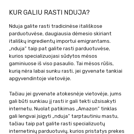
KUR GALIU RASTI NDUJA?
Nduja galite rasti tradicinėse itališkose
parduotuvėse, daugiausia dėmesio skiriant
itališkų ingredientų importui emigrantams.
„nduja“ taip pat galite rasti parduotuvėse,
kurios specializuojasi sūdytos mėsos
gaminiuose iš viso pasaulio. Tai mėsos rūšis,
kurią nėra labai sunku rasti, jei gyvenate tankiai
apgyvendintoje vietovėje.
Tačiau jei gyvenate atokesnėje vietovėje, jums
gali būti sunkiau jį rasti ir gali tekti užsisakyti
internetu. Nuolat patikimas „Amazon“ tinklas
gali lengvai įsigyti „nduja“ tarptautiniu mastu,
tačiau taip pat galite rasti specializuotų
internetinių parduotuvių, kurios pristatys prekes