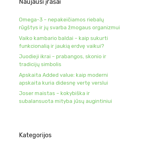
Naujausi įrašai
Omega-3 – nepakeičiamos riebalų
rūgštys ir jų svarba žmogaus organizmui
Vaiko kambario baldai – kaip sukurti
funkcionalią ir jaukią erdvę vaikui?
Juodieji ikrai – prabangos, skonio ir
tradicijų simbolis
Apskaita Added value: kaip moderni
apskaita kuria didesnę vertę verslui
Joser maistas – kokybiška ir
subalansuota mityba jūsų augintiniui
Kategorijos