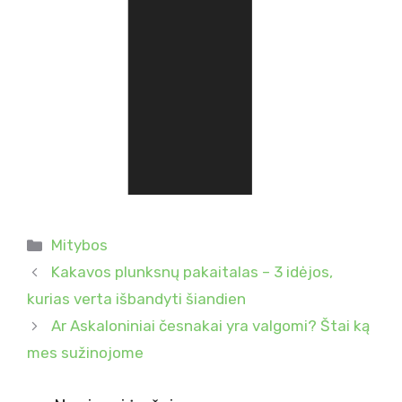
Kategorijos
Mitybos
Kakavos plunksnų pakaitalas – 3 idėjos,
kurias verta išbandyti šiandien
Ar Askaloniniai česnakai yra valgomi? Štai ką
mes sužinojome