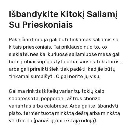
Išbandykite Kitokį Saliamį
Su Prieskoniais
Pakeičiant nduja gali būti tinkamas saliamis su
kitais prieskoniais. Tai priklauso nuo to, ko
siekiate, nes kai kuriuose saliamiuose mėsa gali
būti grubiai supjaustyta arba sausos tekstūros,
arba gali prireikti šiek tiek padėti, kad jie būtų
tinkamai sumaišyti. O gal norite jų visu.
Galima rinktis iš kelių variantų, tokių kaip
soppressata, pepperoni, aštrus chorizo ​​
variantas arba calabrese. Arba galite išbandyti
pisto, fermentuotą minkštą dešrą arba minkštą
ventricina (panašią į minkštąją ndują).