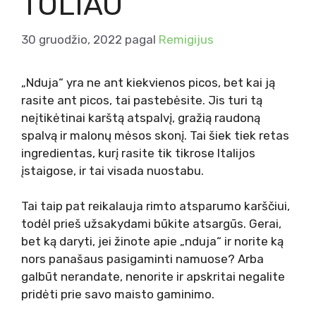
TOLIAU
30 gruodžio, 2022
pagal
Remigijus
„Nduja“ yra ne ant kiekvienos picos, bet kai ją
rasite ant picos, tai pastebėsite. Jis turi tą
neįtikėtinai karštą atspalvį, gražią raudoną
spalvą ir malonų mėsos skonį. Tai šiek tiek retas
ingredientas, kurį rasite tik tikrose Italijos
įstaigose, ir tai visada nuostabu.
Tai taip pat reikalauja rimto atsparumo karščiui,
todėl prieš užsakydami būkite atsargūs. Gerai,
bet ką daryti, jei žinote apie „nduja“ ir norite ką
nors panašaus pasigaminti namuose? Arba
galbūt nerandate, nenorite ir apskritai negalite
pridėti prie savo maisto gaminimo.