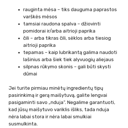
rauginta mėsa – tiks dauguma paprastos
varškės mėsos
tamsiai raudona spalva – džiovinti
pomidorai ir/arba aitrioji paprika
čili – arba tikras čili, sėklos arba tiesiog
aitrioji paprika
tepamas – kaip lubrikantą galima naudoti
lašinius arba šiek tiek alyvuogių aliejaus
silpnas rūkymo skonis – gali būti skysti
dūmai
Jei turite pirmiau minėtų ingredientų tipų
pasirinkimą ir gerą maišytuvą, galite lengvai
pasigaminti savo „nduja“. Negalime garantuoti,
kad jūsų maišytuvo variklis išliks, tada nduja
nėra labai stora ir nėra labai smulkiai
susmulkinta.