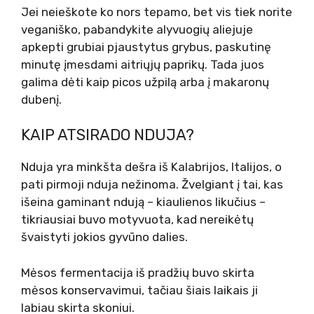
Jei neieškote ko nors tepamo, bet vis tiek norite
veganiško, pabandykite alyvuogių aliejuje
apkepti grubiai pjaustytus grybus, paskutinę
minutę įmesdami aitriųjų paprikų. Tada juos
galima dėti kaip picos užpilą arba į makaronų
dubenį.
KAIP ATSIRADO NDUJA?
Nduja yra minkšta dešra iš Kalabrijos, Italijos, o
pati pirmoji nduja nežinoma. Žvelgiant į tai, kas
išeina gaminant ndują – kiaulienos likučius –
tikriausiai buvo motyvuota, kad nereikėtų
švaistyti jokios gyvūno dalies.
Mėsos fermentacija iš pradžių buvo skirta
mėsos konservavimui, tačiau šiais laikais ji
labiau skirta skoniui.