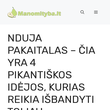
Pereiti
prie
Meniu
turinio
NDUJA
PAKAITALAS – ČIA
YRA 4
PIKANTIŠKOS
IDĖJOS, KURIAS
REIKIA IŠBANDYTI