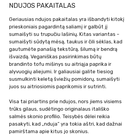
NDUJOS PAKAITALAS
Geriausias ndujos pakaitalas yra išbandyti kitokį
prieskoniais pagardintą saliamį ir galbūt jį
sumaišyti su trupučiu lašinių. Kitas variantas –
sumaišyti sūdytą mėsą, taukus ir čili sėklas, kad
gautumėte panašią tekstūrą, šilumą ir bendrą
išvaizdą. Veganiškas pasirinkimas būtų
brandinto tofu mišinys su aitriąja paprika ir
alyvuogių aliejumi. Ir galiausiai galite tiesiog
susmulkinti keletą šviežių pomidorų, sumaišyti
juos su aitriosiomis paprikomis ir sutrinti.
Visa tai priartins prie ndujos, nors jiems visiems
trūks gilaus, sudėtingo originalaus itališko
salmės skonio profilio. Teisybės dėlei reikia
pasakyti, kad „nduja“ yra tokia aštri, kad dažnai
pamirštama apie kitus jo skonius.