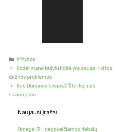
Kategorijos
Mitybos
Kodėl mano bulvių košė yra sausa ir kitos
dažnos problemos
Kuo Durianas kvepia? Štai ką mes
sužinojome
Naujausi įrašai
Omega-3 – nepakeičiamos riebalų