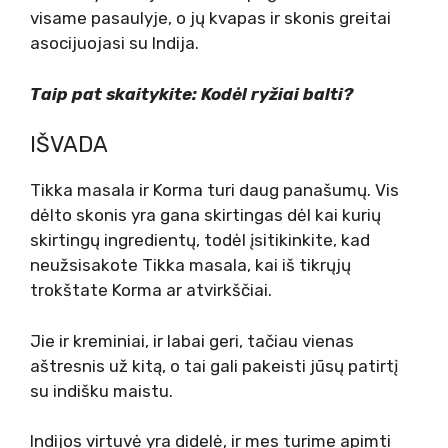
visame pasaulyje, o jų kvapas ir skonis greitai
asocijuojasi su Indija.
Taip pat skaitykite: Kodėl ryžiai balti?
IŠVADA
Tikka masala ir Korma turi daug panašumų. Vis
dėlto skonis yra gana skirtingas dėl kai kurių
skirtingų ingredientų, todėl įsitikinkite, kad
neužsisakote Tikka masala, kai iš tikrųjų
trokštate Korma ar atvirkščiai.
Jie ir kreminiai, ir labai geri, tačiau vienas
aštresnis už kitą, o tai gali pakeisti jūsų patirtį
su indišku maistu.
Indijos virtuvė yra didelė, ir mes turime apimti