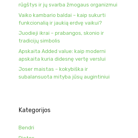
rūgštys ir jų svarba žmogaus organizmui
Vaiko kambario baldai – kaip sukurti
funkcionalią ir jaukią erdvę vaikui?
Juodieji ikrai – prabangos, skonio ir
tradicijų simbolis
Apskaita Added value: kaip moderni
apskaita kuria didesnę vertę verslui
Joser maistas – kokybiška ir
subalansuota mityba jūsų augintiniui
Kategorijos
Bendri
Dietos