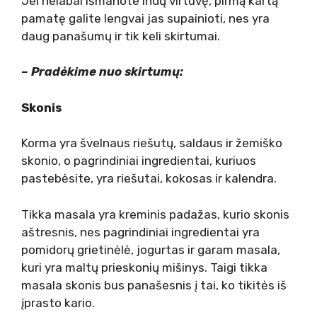
Jei nelabai išmanote indų virtuvę, pirmą kartą
pamatę galite lengvai jas supainioti, nes yra
daug panašumų ir tik keli skirtumai.
– Pradėkime nuo skirtumų:
Skonis
Korma yra švelnaus riešutų, saldaus ir žemiško
skonio, o pagrindiniai ingredientai, kuriuos
pastebėsite, yra riešutai, kokosas ir kalendra.
Tikka masala yra kreminis padažas, kurio skonis
aštresnis, nes pagrindiniai ingredientai yra
pomidorų grietinėlė, jogurtas ir garam masala,
kuri yra maltų prieskonių mišinys. Taigi tikka
masala skonis bus panašesnis į tai, ko tikitės iš
įprasto kario.