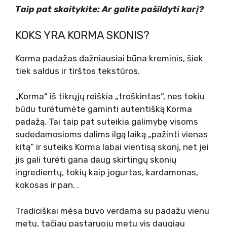
Taip pat skaitykite: Ar galite pašildyti karį?
KOKS YRA KORMA SKONIS?
Korma padažas dažniausiai būna kreminis, šiek
tiek saldus ir tirštos tekstūros.
„Korma“ iš tikrųjų reiškia „troškintas“, nes tokiu
būdu turėtumėte gaminti autentišką Korma
padažą. Tai taip pat suteikia galimybę visoms
sudedamosioms dalims ilgą laiką „pažinti vienas
kitą“ ir suteiks Korma labai vientisą skonį, net jei
jis gali turėti gana daug skirtingų skonių
ingredientų, tokių kaip jogurtas, kardamonas,
kokosas ir pan. .
Tradiciškai mėsa buvo verdama su padažu vienu
metu, tačiau pastaruoju metu vis daugiau