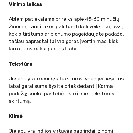
Virimo laikas
Abiem patiekalams prireiks apie 45-60 minučių.
Žinoma, tam įtakos gali turėti keli veiksniai, pvz.,
kokio tirštumo ar plonumo pageidaujate padažo,
tačiau paprastai tai yra geras įvertinimas, kiek
laiko jums reikia paruošti abu.
Tekstūra
Jie abu yra kreminės tekstūros, ypač jei riešutus
labai gerai sumaišysite prieš dedant į Korma
padažą; sunku pastebėti kokį nors tekstūros
skirtumą.
Kilmė
Jie abu yra Indijos virtuvės pagrindai, žinomi