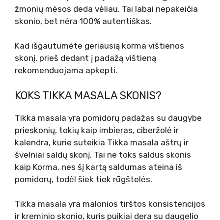
žmonių mėsos deda vėliau. Tai labai nepakeičia
skonio, bet nėra 100% autentiškas.
Kad išgautumėte geriausią korma vištienos
skonį, prieš dedant į padažą vištieną
rekomenduojama apkepti.
KOKS TIKKA MASALA SKONIS?
Tikka masala yra pomidorų padažas su daugybe
prieskonių, tokių kaip imbieras, ciberžolė ir
kalendra, kurie suteikia Tikka masala aštrų ir
švelniai saldų skonį. Tai ne toks saldus skonis
kaip Korma, nes šį kartą saldumas ateina iš
pomidorų, todėl šiek tiek rūgštelės.
Tikka masala yra malonios tirštos konsistencijos
ir kreminio skonio, kuris puikiai dera su daugelio