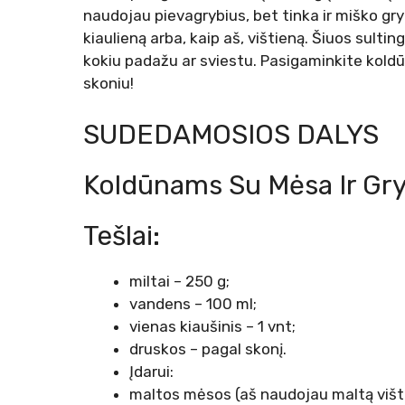
naudojau pievagrybius, bet tinka ir miško gry
kiaulieną arba, kaip aš, vištieną. Šiuos sultin
kokiu padažu ar sviestu. Pasigaminkite koldū
skoniu!
SUDEDAMOSIOS DALYS
Koldūnams Su Mėsa Ir Gry
Tešlai:
miltai – 250 g;
vandens – 100 ml;
vienas kiaušinis – 1 vnt;
druskos – pagal skonį.
Įdarui:
maltos mėsos (aš naudojau maltą vištie