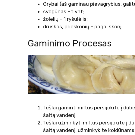
Grybai (aš gaminau pievagrybius, galit
svogūnas – 1 vnt;
žolelių – 1 ryšulėlis;
druskos, prieskonių – pagal skonį.
Gaminimo Procesas
Tešlai gaminti miltus persijokite į duben
šaltą vandenį.
Tešlai užminkyti miltus persijokite į du
šaltą vandenį, užminkykite koldūnams ski