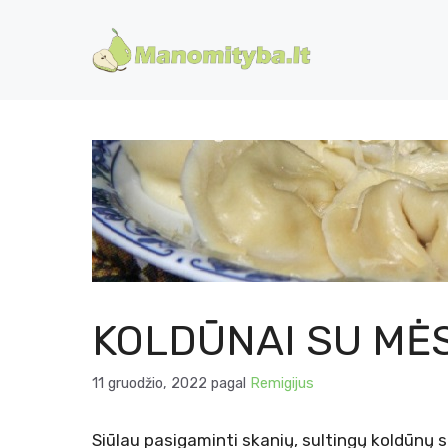
Pereiti
prie
turinio
KOLDŪNAI SU MĖS
11 gruodžio, 2022
pagal
Remigijus
Siūlau pasigaminti skanių, sultingų koldūnų su