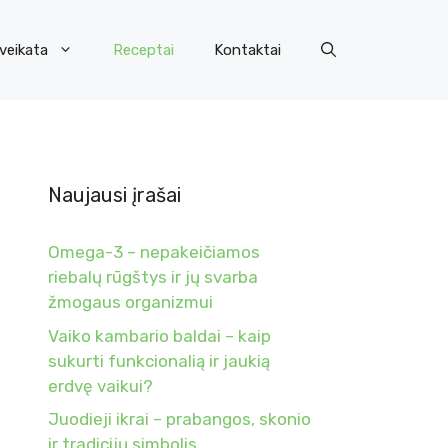
veikata
Receptai
Kontaktai
Naujausi įrašai
Omega-3 – nepakeičiamos
riebalų rūgštys ir jų svarba
žmogaus organizmui
Vaiko kambario baldai – kaip
sukurti funkcionalią ir jaukią
erdvę vaikui?
Juodieji ikrai – prabangos, skonio
ir tradicijų simbolis