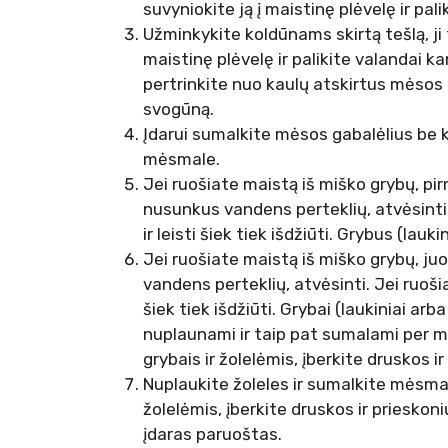
suvyniokite ją į maistinę plėvelę ir pa
Užminkykite koldūnams skirtą tešlą, ji t
maistinę plėvelę ir palikite valandai 
pertrinkite nuo kaulų atskirtus mėsos 
svogūną.
Įdarui sumalkite mėsos gabalėlius be k
mėsmale.
Jei ruošiate maistą iš miško grybų, pirm
nusunkus vandens perteklių, atvėsinti. 
ir leisti šiek tiek išdžiūti. Grybus (la
Jei ruošiate maistą iš miško grybų, juo
vandens perteklių, atvėsinti. Jei ruošia
šiek tiek išdžiūti. Grybai (laukiniai 
nuplaunami ir taip pat sumalami per 
grybais ir žolelėmis, įberkite druskos ir
Nuplaukite žoleles ir sumalkite mėsma
žolelėmis, įberkite druskos ir prieskon
įdaras paruoštas.