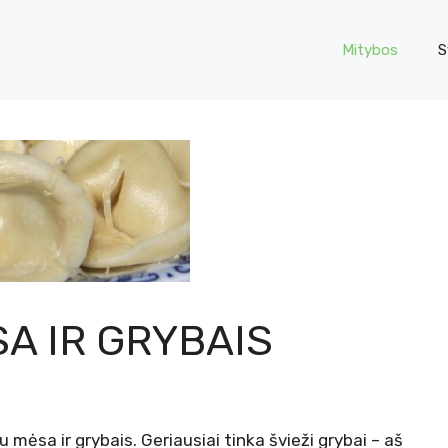
Mitybos
S
A IR GRYBAIS
 mėsa ir grybais. Geriausiai tinka švieži grybai – aš