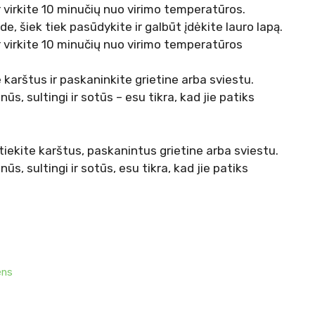
r virkite 10 minučių nuo virimo temperatūros.
de, šiek tiek pasūdykite ir galbūt įdėkite lauro lapą.
r virkite 10 minučių nuo virimo temperatūros
karštus ir paskaninkite grietine arba sviestu.
ūs, sultingi ir sotūs – esu tikra, kad jie patiks
iekite karštus, paskanintus grietine arba sviestu.
nūs, sultingi ir sotūs, esu tikra, kad jie patiks
ens