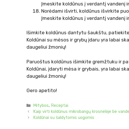
Įmeskite koldūnus į verdantį vandenį i
Norėdami išvirti, koldūnus išvirkite puo
Įmeskite koldūnus į verdantį vandenį i
Išimkite koldūnus dantytu šaukštu, patiekite 
Koldūnai su mėsos ir grybų įdaru yra labai skan
daugeliui žmonių!
Paruoštus koldūnus išimkite gremžtuku ir pat
Koldūnai, įdaryti mėsa ir grybais, yra labai ska
daugeliui žmonių!
Gero apetito!
Kategorijos
Mitybos
,
Receptai
Kaip virti koldūnus mikrobangų krosnelėje be vand
Koldūnai su šaldytomis uogomis