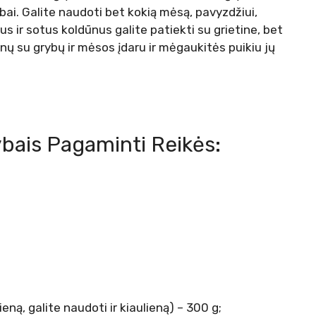
bai. Galite naudoti bet kokią mėsą, pavyzdžiui,
gus ir sotus koldūnus galite patiekti su grietine, bet
nų su grybų ir mėsos įdaru ir mėgaukitės puikiu jų
bais Pagaminti Reikės:
ną, galite naudoti ir kiaulieną) – 300 g;