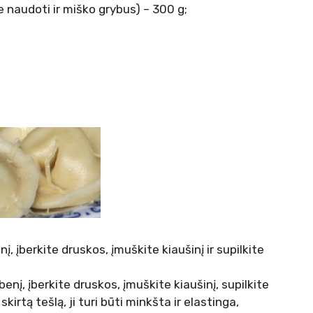
e naudoti ir miško grybus) – 300 g;
į, įberkite druskos, įmuškite kiaušinį ir supilkite
benį, įberkite druskos, įmuškite kiaušinį, supilkite
rtą tešlą, ji turi būti minkšta ir elastinga,