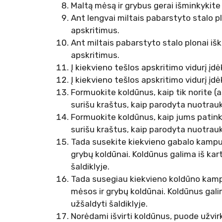
Maltą mėsą ir grybus gerai išminkykite
Ant lengvai miltais pabarstyto stalo plo
apskritimus.
Ant miltais pabarstyto stalo plonai iško
apskritimus.
Į kiekvieno tešlos apskritimo vidurį įdėk
Į kiekvieno tešlos apskritimo vidurį įdėk
Formuokite koldūnus, kaip tik norite (a
surišu kraštus, kaip parodyta nuotrauk
Formuokite koldūnus, kaip jums patinka
surišu kraštus, kaip parodyta nuotrauk
Tada susekite kiekvieno gabalo kampu
grybų koldūnai. Koldūnus galima iš karto
šaldiklyje.
Tada susegiau kiekvieno koldūno kamp
mėsos ir grybų koldūnai. Koldūnus galima
užšaldyti šaldiklyje.
Norėdami išvirti koldūnus, puode užvirki