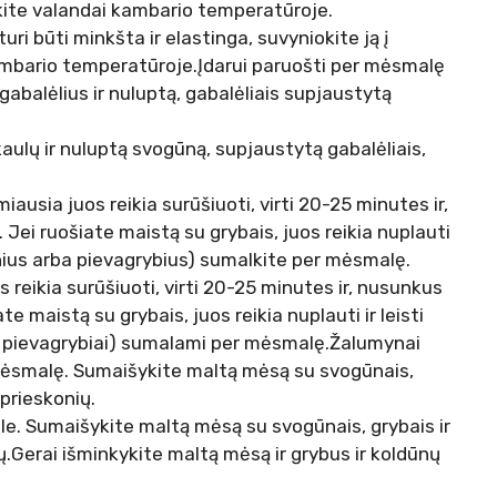
likite valandai kambario temperatūroje.
uri būti minkšta ir elastinga, suvyniokite ją į
kambario temperatūroje.Įdarui paruošti per mėsmalę
gabalėlius ir nuluptą, gabalėliais supjaustytą
aulų ir nuluptą svogūną, supjaustytą gabalėliais,
iausia juos reikia surūšiuoti, virti 20-25 minutes ir,
Jei ruošiate maistą su grybais, juos reikia nuplauti
ukinius arba pievagrybius) sumalkite per mėsmalę.
s reikia surūšiuoti, virti 20-25 minutes ir, nusunkus
te maistą su grybais, juos reikia nuplauti ir leisti
arba pievagrybiai) sumalami per mėsmalę.Žalumynai
mėsmalę. Sumaišykite maltą mėsą su svogūnais,
 prieskonių.
le. Sumaišykite maltą mėsą su svogūnais, grybais ir
ių.Gerai išminkykite maltą mėsą ir grybus ir koldūnų