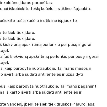
 ir koldūnų įdaras paruoštas.
nai iškočiokite tešlą kočėlu ir stikline išpjaukite
čiokite tešlą kočėlu ir stikline išpjaukite
ite šiek tiek įdaro.
ite šiek tiek įdaro.
š kiekvieną apskritimą perlenkiu per pusę ir gerai
oje).
 (aš kiekvieną apskritimą perlenkiu per pusę ir gerai
oje).
s, kaip parodyta nuotraukoje. Tai mano mėsos ir
 išvirti arba sudėti ant lentelės ir užšaldyti
us, kaip parodyta nuotraukoje. Tai mano pagaminti
 iš karto išvirti arba sudėti ant lentelės ir
te vandenį, įberkite šiek tiek druskos ir lauro lapą.