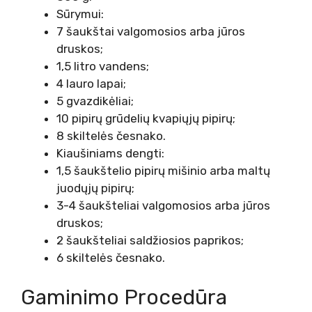
Sūrymui:
7 šaukštai valgomosios arba jūros
druskos;
1,5 litro vandens;
4 lauro lapai;
5 gvazdikėliai;
10 pipirų grūdelių kvapiųjų pipirų;
8 skiltelės česnako.
Kiaušiniams dengti:
1,5 šaukštelio pipirų mišinio arba maltų
juodųjų pipirų;
3-4 šaukšteliai valgomosios arba jūros
druskos;
2 šaukšteliai saldžiosios paprikos;
6 skiltelės česnako.
Gaminimo Procedūra