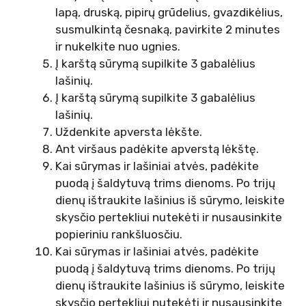
lapą, druską, pipirų grūdelius, gvazdikėlius,
susmulkintą česnaką, pavirkite 2 minutes
ir nukelkite nuo ugnies.
Į karštą sūrymą supilkite 3 gabalėlius
lašinių.
Į karštą sūrymą supilkite 3 gabalėlius
lašinių.
Uždenkite apversta lėkšte.
Ant viršaus padėkite apverstą lėkštę.
Kai sūrymas ir lašiniai atvės, padėkite
puodą į šaldytuvą trims dienoms. Po trijų
dienų ištraukite lašinius iš sūrymo, leiskite
skysčio pertekliui nutekėti ir nusausinkite
popieriniu rankšluosčiu.
Kai sūrymas ir lašiniai atvės, padėkite
puodą į šaldytuvą trims dienoms. Po trijų
dienų ištraukite lašinius iš sūrymo, leiskite
skysčio pertekliui nutekėti ir nusausinkite