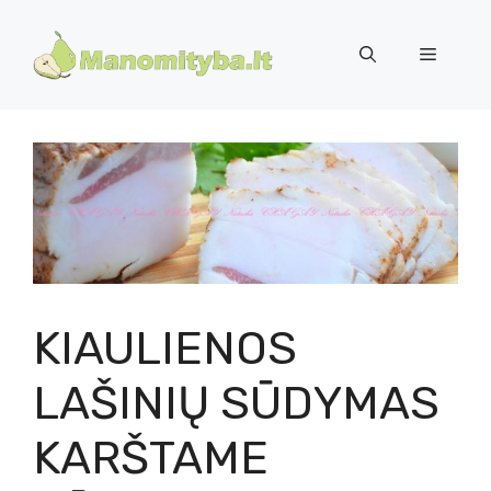
Pereiti
prie
Meniu
turinio
KIAULIENOS
LAŠINIŲ SŪDYMAS
KARŠTAME