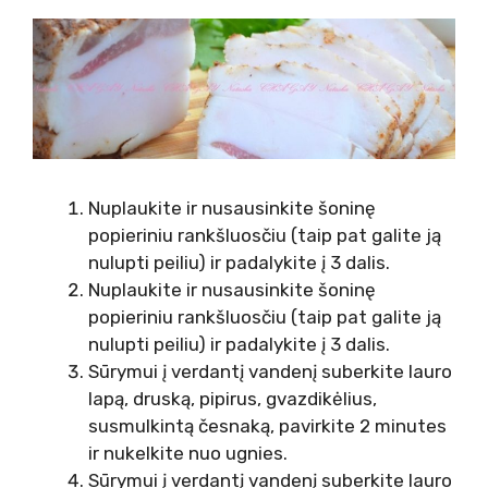
Nuplaukite ir nusausinkite šoninę
popieriniu rankšluosčiu (taip pat galite ją
nulupti peiliu) ir padalykite į 3 dalis.
Nuplaukite ir nusausinkite šoninę
popieriniu rankšluosčiu (taip pat galite ją
nulupti peiliu) ir padalykite į 3 dalis.
Sūrymui į verdantį vandenį suberkite lauro
lapą, druską, pipirus, gvazdikėlius,
susmulkintą česnaką, pavirkite 2 minutes
ir nukelkite nuo ugnies.
Sūrymui į verdantį vandenį suberkite lauro