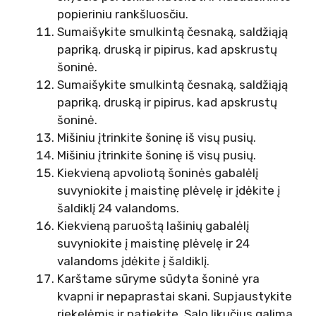
popieriniu rankšluosčiu.
Sumaišykite smulkintą česnaką, saldžiąją
papriką, druską ir pipirus, kad apskrustų
šoninė.
Sumaišykite smulkintą česnaką, saldžiąją
papriką, druską ir pipirus, kad apskrustų
šoninė.
Mišiniu įtrinkite šoninę iš visų pusių.
Mišiniu įtrinkite šoninę iš visų pusių.
Kiekvieną apvoliotą šoninės gabalėlį
suvyniokite į maistinę plėvelę ir įdėkite į
šaldiklį 24 valandoms.
Kiekvieną paruoštą lašinių gabalėlį
suvyniokite į maistinę plėvelę ir 24
valandoms įdėkite į šaldiklį.
Karštame sūryme sūdyta šoninė yra
kvapni ir nepaprastai skani. Supjaustykite
riekelėmis ir patiekite. Salo likučius galima