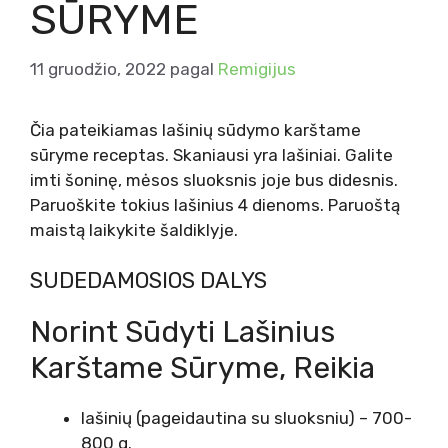
SŪRYME
11 gruodžio, 2022
pagal
Remigijus
Čia pateikiamas lašinių sūdymo karštame
sūryme receptas. Skaniausi yra lašiniai. Galite
imti šoninę, mėsos sluoksnis joje bus didesnis.
Paruoškite tokius lašinius 4 dienoms. Paruoštą
maistą laikykite šaldiklyje.
SUDEDAMOSIOS DALYS
Norint Sūdyti Lašinius
Karštame Sūryme, Reikia
lašinių (pageidautina su sluoksniu) – 700-
800 g.