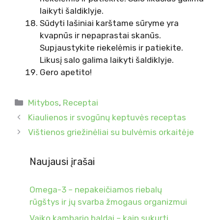
laikyti šaldiklyje.
Sūdyti lašiniai karštame sūryme yra
kvapnūs ir nepaprastai skanūs.
Supjaustykite riekelėmis ir patiekite.
Likusį salo galima laikyti šaldiklyje.
Gero apetito!
Kategorijos
Mitybos
,
Receptai
Kiaulienos ir svogūnų keptuvės receptas
Vištienos griežinėliai su bulvėmis orkaitėje
Naujausi įrašai
Omega-3 – nepakeičiamos riebalų
rūgštys ir jų svarba žmogaus organizmui
Vaiko kambario baldai – kaip sukurti