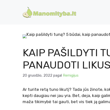
Pereiti
prie
turinio
KAIP PAŠILDYTI T
PANAUDOTI LIKUS
20 gruodžio, 2022
pagal
Remigijus
Ar turite retą tuno likutį? Tada jūs žinote, kok
kepti daugiau nei jau yra. Bet, deja, kaip gali
maža tikimybė tai gauti, bet vis tiek ją galima