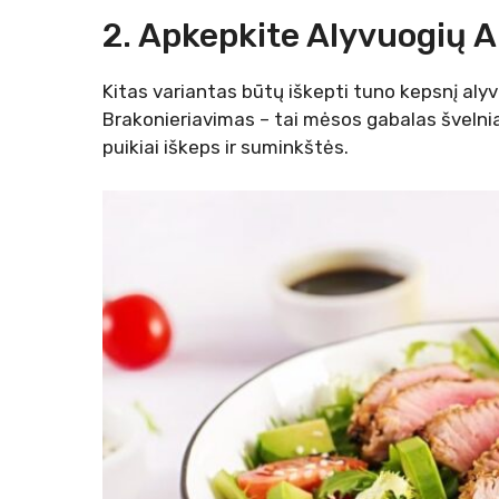
2. Apkepkite Alyvuogių A
Kitas variantas būtų iškepti tuno kepsnį alyv
Brakonieriavimas – tai mėsos gabalas švelniai
puikiai iškeps ir suminkštės.