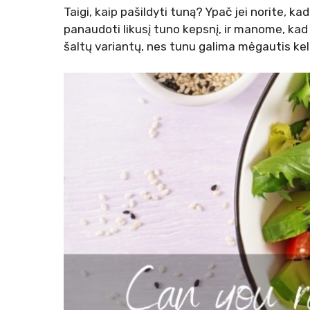
Taigi, kaip pašildyti tuną? Ypač jei norite, ka
panaudoti likusį tuno kepsnį, ir manome, kad 
šaltų variantų, nes tunu galima mėgautis keli