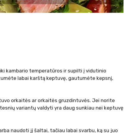
iki kambario temperatūros ir supilti į vidutinio
umėte labai karštą keptuvę, gautumėte kepsnį,
uvo orkaitės ar orkaitės gruzdintuvės. Jei norite
kstesnių variantų valdyti yra daug sunkiau nei keptuvę
rba naudoti jį šaltai, tačiau labai svarbu, ką su juo