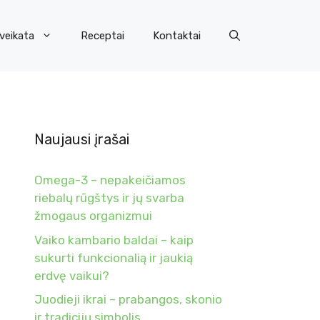
veikata
Receptai
Kontaktai
Naujausi įrašai
Omega-3 – nepakeičiamos
riebalų rūgštys ir jų svarba
žmogaus organizmui
Vaiko kambario baldai – kaip
sukurti funkcionalią ir jaukią
erdvę vaikui?
Juodieji ikrai – prabangos, skonio
ir tradicijų simbolis