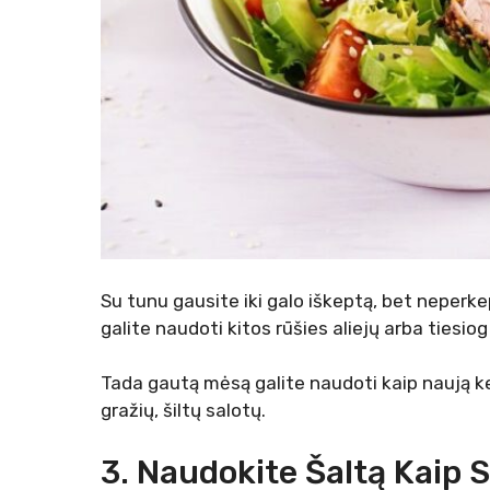
Su tunu gausite iki galo iškeptą, bet neperkep
galite naudoti kitos rūšies aliejų arba tiesiog 
Tada gautą mėsą galite naudoti kaip naują keps
gražių, šiltų salotų.
3. Naudokite Šaltą Kaip 