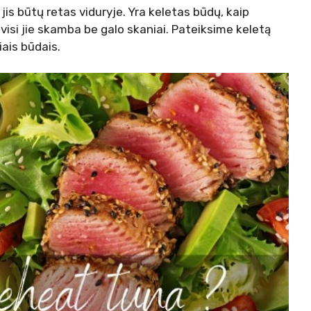
d jis būtų retas viduryje. Yra keletas būdų, kaip
visi jie skamba be galo skaniai. Pateiksime keletą
ais būdais.