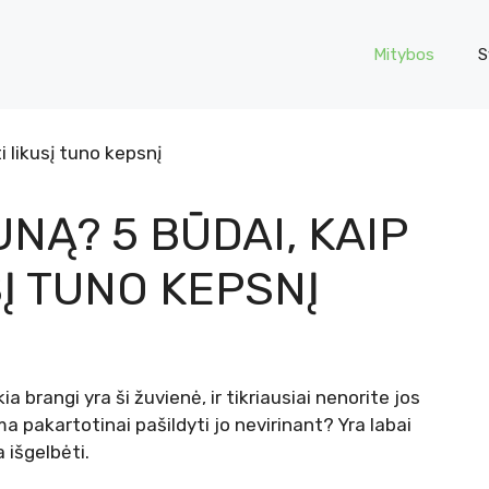
Mitybos
S
UNĄ? 5 BŪDAI, KAIP
Į TUNO KEPSNĮ
ia brangi yra ši žuvienė, ir tikriausiai nenorite jos
ma pakartotinai pašildyti jo nevirinant? Yra labai
 išgelbėti.