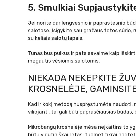
5. Smulkiai Supjaustykite
Jei norite dar lengvesnio ir paprastesnio būd
salotose. Įsigykite sau gražaus fetos sūrio, r
su keliais salotų lapais.
Tunas bus puikus ir pats savaime kaip išskirt
mėgautis vėsiomis salotomis.
NIEKADA NEKEPKITE ŽU
KROSNELĖJE, GAMINSITE
Kad ir kokį metodą nuspręstumėte naudoti, n
viliojanti, tai gali būti paprasčiausias būdas
Mikrobangų krosnelėje mėsa neįkaitins tolygiai,
būtų vidutiniškai retas, tuomet tikrai norite