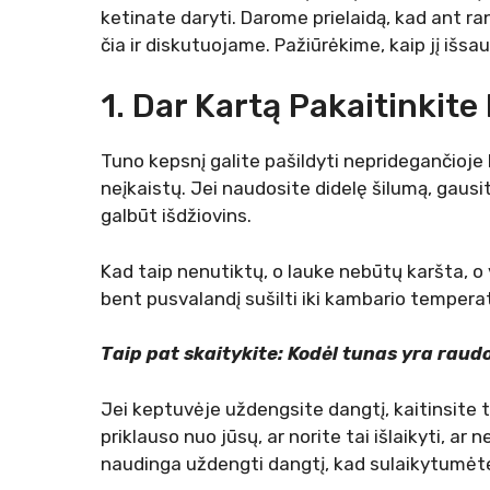
ketinate daryti. Darome prielaidą, kad ant ran
čia ir diskutuojame. Pažiūrėkime, kaip jį išsau
1. Dar Kartą Pakaitinkite 
Tuno kepsnį galite pašildyti nepridegančioje 
neįkaistų. Jei naudosite didelę šilumą, gausite
galbūt išdžiovins.
Kad taip nenutiktų, o lauke nebūtų karšta, o 
bent pusvalandį sušilti iki kambario tempera
Taip pat skaitykite: Kodėl tunas yra rau
Jei keptuvėje uždengsite dangtį, kaitinsite t
priklauso nuo jūsų, ar norite tai išlaikyti, ar n
naudinga uždengti dangtį, kad sulaikytumėte š