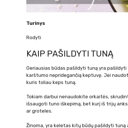
Turinys
Rodyti
KAIP PAŠILDYTI TUNĄ
Geriausias būdas pašildyti tuną yra pašildyti 
karštumo nepridegančią keptuvę. Jei naudot
kuris toliau keps tuną.
Tokiam darbui nenaudokite orkaitės, skrudint
išsaugoti tuno iškepimą, bet kurį iš trijų an
ar groteles.
Žinoma, yra keletas kitų būdų pašildyti tuną a