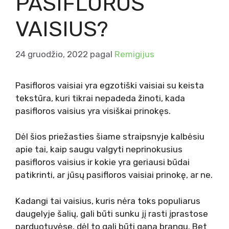
PASIFLOROS
VAISIUS?
24 gruodžio, 2022
pagal
Remigijus
Pasifloros vaisiai yra egzotiški vaisiai su keista
tekstūra, kuri tikrai nepadeda žinoti, kada
pasifloros vaisius yra visiškai prinokęs.
Dėl šios priežasties šiame straipsnyje kalbėsiu
apie tai, kaip saugu valgyti neprinokusius
pasifloros vaisius ir kokie yra geriausi būdai
patikrinti, ar jūsų pasifloros vaisiai prinokę, ar ne.
Kadangi tai vaisius, kuris nėra toks populiarus
daugelyje šalių, gali būti sunku jį rasti įprastose
parduotuvėse,
dėl to gali būti gana brangu.
Bet