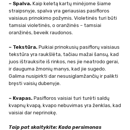
– Spalva.
Kaip keletą kartų minėjome šiame
straipsnyje, spalva yra geriausias pasifloros
vaisiaus prinokimo požymis. Violetinės turi būti
tamsiai violetinės, o oranžinės – tamsiai
oranžinės, beveik raudonos.
– Tekstūra.
Puikiai prinokusių pasiflorų vaisiaus
tekstūra yra raukšlėta, tačiau mažai šansų, kad
juos ištrauksite iš rinkos, nes jie neatrodo gerai,
ir dauguma žmonių manys, kad jie sugedo.
Galima nusipirkti dar nesusiglamžančių ir palikti
bręsti vaisių dubenyje.
– Kvapas.
Pasifloros vaisiai turi turėti saldų
kvapnų kvapą, kvapo nebuvimas yra ženklas, kad
vaisiai dar neprinokę.
Taip pat skaitykite: Kada persimonas