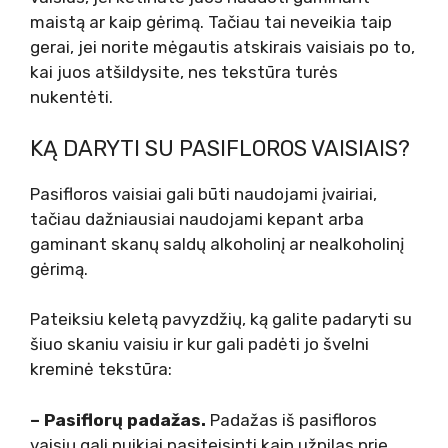
maistą ar kaip gėrimą. Tačiau tai neveikia taip
gerai, jei norite mėgautis atskirais vaisiais po to,
kai juos atšildysite, nes tekstūra turės
nukentėti.
KĄ DARYTI SU PASIFLOROS VAISIAIS?
Pasifloros vaisiai gali būti naudojami įvairiai,
tačiau dažniausiai naudojami kepant arba
gaminant skanų saldų alkoholinį ar nealkoholinį
gėrimą.
Pateiksiu keletą pavyzdžių, ką galite padaryti su
šiuo skaniu vaisiu ir kur gali padėti jo švelni
kreminė tekstūra:
– Pasiflorų padažas.
Padažas iš pasifloros
vaisių gali puikiai pasiteisinti kaip užpilas prie