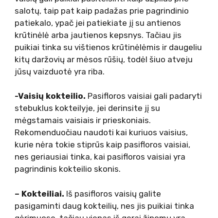
salotų, taip pat kaip padažas prie pagrindinio
patiekalo, ypač jei patiekiate jį su antienos
krūtinėlė arba jautienos kepsnys. Tačiau jis
puikiai tinka su vištienos krūtinėlėmis ir daugeliu
kitų daržovių ar mėsos rūšių, todėl šiuo atveju
jūsų vaizduotė yra riba.
-Vaisių kokteilio.
Pasifloros vaisiai gali padaryti
stebuklus kokteilyje, jei derinsite jį su
mėgstamais vaisiais ir prieskoniais.
Rekomenduočiau naudoti kai kuriuos vaisius,
kurie nėra tokie stiprūs kaip pasifloros vaisiai,
nes geriausiai tinka, kai pasifloros vaisiai yra
pagrindinis kokteilio skonis.
– Kokteiliai.
Iš pasifloros vaisių galite
pasigaminti daug kokteilių, nes jis puikiai tinka
gėrimuose, tačiau vienas iš gerai žinomų yra