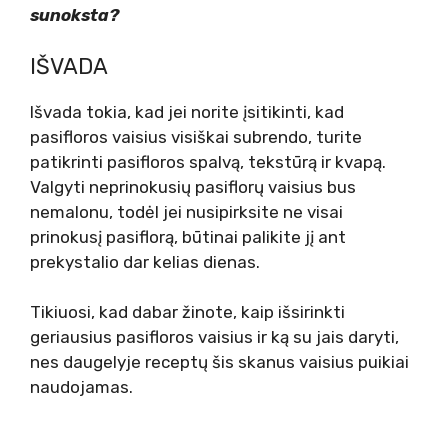
sunoksta?
IŠVADA
Išvada tokia, kad jei norite įsitikinti, kad
pasifloros vaisius visiškai subrendo, turite
patikrinti pasifloros spalvą, tekstūrą ir kvapą.
Valgyti neprinokusių pasiflorų vaisius bus
nemalonu, todėl jei nusipirksite ne visai
prinokusį pasiflorą, būtinai palikite jį ant
prekystalio dar kelias dienas.
Tikiuosi, kad dabar žinote, kaip išsirinkti
geriausius pasifloros vaisius ir ką su jais daryti,
nes daugelyje receptų šis skanus vaisius puikiai
naudojamas.