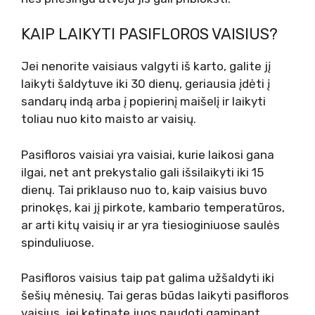
KAIP LAIKYTI PASIFLOROS VAISIUS?
Jei nenorite vaisiaus valgyti iš karto, galite jį
laikyti šaldytuve iki 30 dienų, geriausia įdėti į
sandarų indą arba į popierinį maišelį ir laikyti
toliau nuo kito maisto ar vaisių.
Pasifloros vaisiai yra vaisiai, kurie laikosi gana
ilgai, net ant prekystalio gali išsilaikyti iki 15
dienų. Tai priklauso nuo to, kaip vaisius buvo
prinokęs, kai jį pirkote, kambario temperatūros,
ar arti kitų vaisių ir ar yra tiesioginiuose saulės
spinduliuose.
Pasifloros vaisius taip pat galima užšaldyti iki
šešių mėnesių. Tai geras būdas laikyti pasifloros
vaisius, jei ketinate juos naudoti gaminant