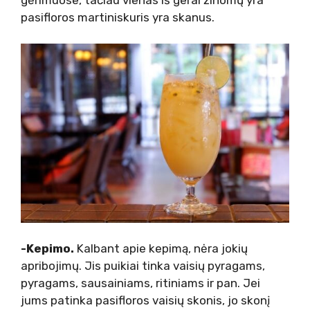
pasifloros martinis
kuris yra skanus.
-Kepimo.
Kalbant apie kepimą, nėra jokių
apribojimų. Jis puikiai tinka vaisių pyragams,
pyragams, sausainiams, ritiniams ir pan. Jei
jums patinka pasifloros vaisių skonis, jo skonį