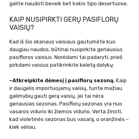
galite naudoti beveik bet kokio tipo desertuose.
KAIP NUSIPIRKTI GERŲ PASIFLORŲ
VAISIŲ?
Kad iš šio skanaus vaisiaus gautumėte kuo
daugiau naudos, būtinai nusipirkite geriausius
pasifloros vaisius. Norėdami tai padaryti, prieš
pirkdami vaisius patikrinkite keletą dalykų:
–
Atkreipkite dėmesį į pasiflorų sezoną
.
Kaip
ir daugelis importuojamų vaisių, turite mažiau
galimybių gauti gerą vaisių, jei tai nėra
geriausias sezonas. Pasiflorų sezonas yra nuo
vasaros vidurio iki žiemos vidurio. Verta žinoti,
kad violetinės sezonas bus vasarą, o oranžinės –
kiek vėliau.