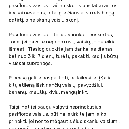
pasifloros vaisius. Tačiau skonis bus labai aitrus
ir visai nesaldus, o tai greičiausiai sukels blogą
patirtį, o ne skanų vaisių skonį.
Pasifloros vaisius ir toliau sunoks ir nuskintas,
todėl jei gavote neprinokusių vaisių, jo nereikia
išmesti. Tiesiog duokite jam dar kelias dienas,
bet nuo 3 iki 7 dienų turėtų pakakti, kad jis būtų
visiškai subrendęs.
Procesą galite paspartinti, jei laikysite jį šalia
kitų etileną išskiriančių vaisių, pavyzdžiui,
bananų, kriaušių, kivių, mangų ir kt.
Taigi, net jei saugu valgyti neprinokusius
pasifloros vaisius, būtinai skirkite jam laiko
prinokti, jei norite mėgautis šiuo skaniu vaisiumi,
nes priešingu atveju jis gali priblokšti.