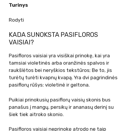
Turinys
Rodyti
KADA SUNOKSTA PASIFLOROS
VAISIAI?
Pasifloros vaisiai yra visiškai prinokę, kai yra
tamsiai violetinės arba oranžinės spalvos ir
raukšlėtos bei neryškios tekstūros; Be to, jis
turėtų turėti kvapnų kvapą. Yra dvi pagrindinės
pasiflorų rūšys: violetinė ir geltona.
Puikiai prinokusių pasiflorų vaisių skonis bus
panašus į mangų, persikų ir ananasų derinį su
šiek tiek aitroko skonio.
Pasifloros vaisiai neprinokę atrodo ne taip