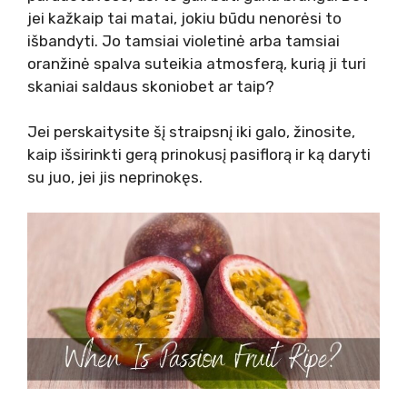
jei kažkaip tai matai, jokiu būdu nenorėsi to
išbandyti. Jo tamsiai violetinė arba tamsiai
oranžinė spalva suteikia atmosferą, kurią ji turi
skaniai saldaus skonio
bet ar taip?
Jei perskaitysite šį straipsnį iki galo, žinosite,
kaip išsirinkti gerą prinokusį pasiflorą ir ką daryti
su juo, jei jis neprinokęs.