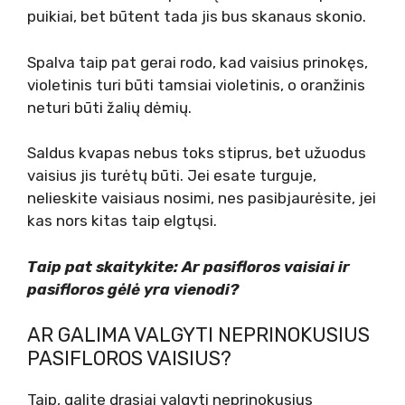
puikiai, bet būtent tada jis bus skanaus skonio.
Spalva taip pat gerai rodo, kad vaisius prinokęs,
violetinis turi būti tamsiai violetinis, o oranžinis
neturi būti žalių dėmių.
Saldus kvapas nebus toks stiprus, bet užuodus
vaisius jis turėtų būti. Jei esate turguje,
nelieskite vaisiaus nosimi, nes pasibjaurėsite, jei
kas nors kitas taip elgtųsi.
Taip pat skaitykite: Ar pasifloros vaisiai ir
pasifloros gėlė yra vienodi?
AR GALIMA VALGYTI NEPRINOKUSIUS
PASIFLOROS VAISIUS?
Taip, galite drąsiai valgyti neprinokusius