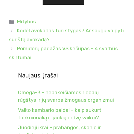
Kategorijos
Mitybos
Kodėl avokadas turi stygas? Ar saugu valgyti
surištą avokadą?
Pomidorų padažas VS kečupas – 4 svarbūs
skirtumai
Naujausi įrašai
Omega-3 – nepakeičiamos riebalų
rūgštys ir jų svarba žmogaus organizmui
Vaiko kambario baldai – kaip sukurti
funkcionalią ir jaukią erdvę vaikui?
Juodieji ikrai – prabangos, skonio ir