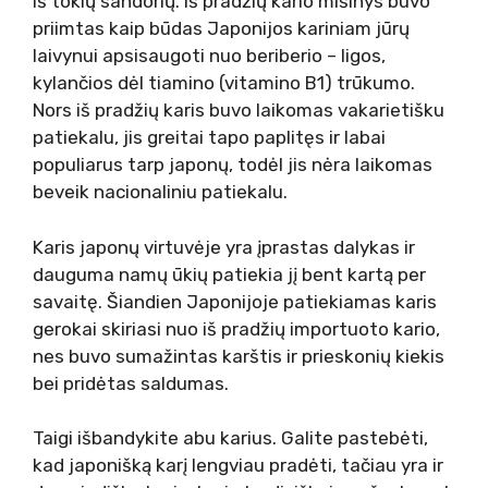
iš tokių sandorių. Iš pradžių kario mišinys buvo
priimtas kaip būdas Japonijos kariniam jūrų
laivynui apsisaugoti nuo beriberio – ligos,
kylančios dėl tiamino (vitamino B1) trūkumo.
Nors iš pradžių karis buvo laikomas vakarietišku
patiekalu, jis greitai tapo paplitęs ir labai
populiarus tarp japonų, todėl jis nėra laikomas
beveik nacionaliniu patiekalu.
Karis japonų virtuvėje yra įprastas dalykas ir
dauguma namų ūkių patiekia jį bent kartą per
savaitę. Šiandien Japonijoje patiekiamas karis
gerokai skiriasi nuo iš pradžių importuoto kario,
nes buvo sumažintas karštis ir prieskonių kiekis
bei pridėtas saldumas.
Taigi išbandykite abu karius. Galite pastebėti,
kad japonišką karį lengviau pradėti, tačiau yra ir