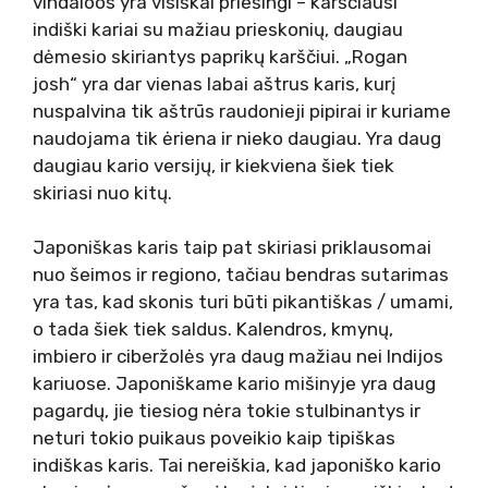
vindaloos yra visiškai priešingi – karščiausi
indiški kariai su mažiau prieskonių, daugiau
dėmesio skiriantys paprikų karščiui. „Rogan
josh“ yra dar vienas labai aštrus karis, kurį
nuspalvina tik aštrūs raudonieji pipirai ir kuriame
naudojama tik ėriena ir nieko daugiau. Yra daug
daugiau kario versijų, ir kiekviena šiek tiek
skiriasi nuo kitų.
Japoniškas karis taip pat skiriasi priklausomai
nuo šeimos ir regiono, tačiau bendras sutarimas
yra tas, kad skonis turi būti pikantiškas / umami,
o tada šiek tiek saldus. Kalendros, kmynų,
imbiero ir ciberžolės yra daug mažiau nei Indijos
kariuose. Japoniškame kario mišinyje yra daug
pagardų, jie tiesiog nėra tokie stulbinantys ir
neturi tokio puikaus poveikio kaip tipiškas
indiškas karis. Tai nereiškia, kad japoniško kario