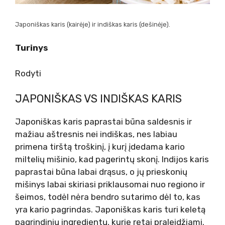
Japoniškas karis (kairėje) ir indiškas karis (dešinėje).
Turinys
Rodyti
JAPONIŠKAS VS INDIŠKAS KARIS
Japoniškas karis paprastai būna saldesnis ir
mažiau aštresnis nei indiškas, nes labiau
primena tirštą troškinį, į kurį įdedama kario
miltelių mišinio, kad pagerintų skonį. Indijos karis
paprastai būna labai drąsus, o jų prieskonių
mišinys labai skiriasi priklausomai nuo regiono ir
šeimos, todėl nėra bendro sutarimo dėl to, kas
yra kario pagrindas. Japoniškas karis turi keletą
pagrindinių ingredientų, kurie retai praleidžiami.