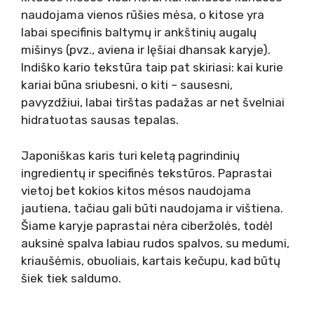
naudojama vienos rūšies mėsa, o kitose yra
labai specifinis baltymų ir ankštinių augalų
mišinys (pvz., aviena ir lęšiai dhansak karyje).
Indiško kario tekstūra taip pat skiriasi: kai kurie
kariai būna sriubesni, o kiti – sausesni,
pavyzdžiui, labai tirštas padažas ar net švelniai
hidratuotas sausas tepalas.
Japoniškas karis turi keletą pagrindinių
ingredientų ir specifinės tekstūros. Paprastai
vietoj bet kokios kitos mėsos naudojama
jautiena, tačiau gali būti naudojama ir vištiena.
Šiame karyje paprastai nėra ciberžolės, todėl
auksinė spalva labiau rudos spalvos, su medumi,
kriaušėmis, obuoliais, kartais kečupu, kad būtų
šiek tiek saldumo.