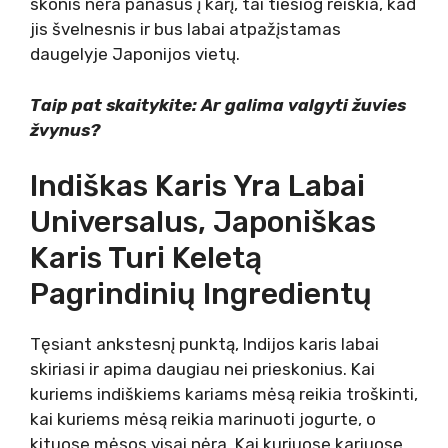
skonis nėra panašus į karį, tai tiesiog reiškia, kad
jis švelnesnis ir bus labai atpažįstamas
daugelyje Japonijos vietų.
Taip pat skaitykite: Ar galima valgyti žuvies
žvynus?
Indiškas Karis Yra Labai
Universalus, Japoniškas
Karis Turi Keletą
Pagrindinių Ingredientų
Tęsiant ankstesnį punktą, Indijos karis labai
skiriasi ir apima daugiau nei prieskonius. Kai
kuriems indiškiems kariams mėsą reikia troškinti,
kai kuriems mėsą reikia marinuoti jogurte, o
kituose mėsos visai nėra. Kai kuriuose kariuose