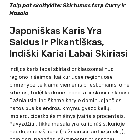
Taip pat skaitykite: Skirtumas tarp Curry ir
Masala
Japoniškas Karis Yra
Saldus Ir Pikantiškas,
Indiški Kariai Labai Skiriasi
Indijos karis labai skiriasi priklausomai nuo
regiono ir šeimos, kai kuriuose regionuose
pirmenybė teikiama vieniems prieskoniams, o ne
kitiems, todėl kai kurie receptai ir skoniai skiriasi.
Dažniausiai indiškame karyje dominuojančios
natos bus kalendros, kmynų, gvazdikėlių,
imbiero, ciberžolės mišinys įvairiais procentais.
Pavyzdžiui, tikka masala yra kario rūšis, kurioje
naudojama vištiena (dažniausiai ant iešmelių),
pomidorų padažas ir švelnesnis prieskonių