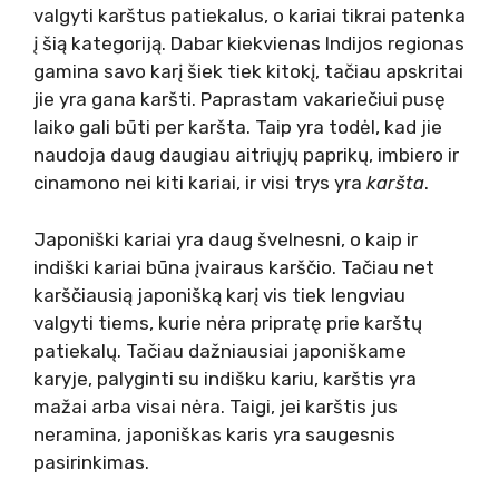
valgyti karštus patiekalus, o kariai tikrai patenka
į šią kategoriją. Dabar kiekvienas Indijos regionas
gamina savo karį šiek tiek kitokį, tačiau apskritai
jie yra gana karšti. Paprastam vakariečiui pusę
laiko gali būti per karšta. Taip yra todėl, kad jie
naudoja daug daugiau aitriųjų paprikų, imbiero ir
cinamono nei kiti kariai, ir visi trys yra
karšta
.
Japoniški kariai yra daug švelnesni, o kaip ir
indiški kariai būna įvairaus karščio. Tačiau net
karščiausią japonišką karį vis tiek lengviau
valgyti tiems, kurie nėra pripratę prie karštų
patiekalų. Tačiau dažniausiai japoniškame
karyje, palyginti su indišku kariu, karštis yra
mažai arba visai nėra. Taigi, jei karštis jus
neramina, japoniškas karis yra saugesnis
pasirinkimas.