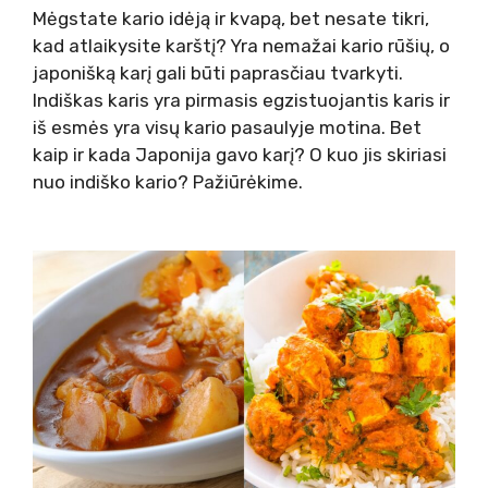
Mėgstate kario idėją ir kvapą, bet nesate tikri,
kad atlaikysite karštį? Yra nemažai kario rūšių, o
japonišką karį gali būti paprasčiau tvarkyti.
Indiškas karis yra pirmasis egzistuojantis karis ir
iš esmės yra visų kario pasaulyje motina. Bet
kaip ir kada Japonija gavo karį? O kuo jis skiriasi
nuo indiško kario? Pažiūrėkime.