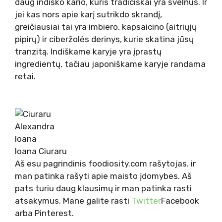
daug indiško kario, kuris tradiciškai yra švelnus. Ir
jei kas nors apie karį sutrikdo skrandį,
greičiausiai tai yra imbiero, kapsaicino (aitriųjų
pipirų) ir ciberžolės derinys, kurie skatina jūsų
tranzitą. Indiškame karyje yra įprastų
ingredientų, tačiau japoniškame karyje randama
retai.
Ioana Ciuraru
Aš esu pagrindinis foodiosity.com rašytojas. ir
man patinka rašyti apie maisto įdomybes. Aš
pats turiu daug klausimų ir man patinka rasti
atsakymus. Mane galite rasti
Twitter
Facebook
arba Pinterest.