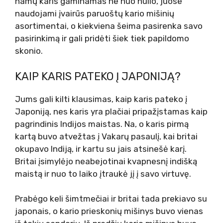
namų karis gaminamas ne nuo nulio, juose
naudojami įvairūs paruoštų kario mišinių
asortimentai, o kiekviena šeima pasirenka savo
pasirinkimą ir gali pridėti šiek tiek papildomo
skonio.
KAIP KARIS PATEKO Į JAPONIJĄ?
Jums gali kilti klausimas, kaip karis pateko į
Japoniją, nes karis yra plačiai pripažįstamas kaip
pagrindinis Indijos maistas. Na, o karis pirmą
kartą buvo atvežtas į Vakarų pasaulį, kai britai
okupavo Indiją, ir kartu su jais atsinešė karį.
Britai įsimylėjo neabejotinai kvapnesnį indišką
maistą ir nuo to laiko įtraukė jį į savo virtuvę.
Prabėgo keli šimtmečiai ir britai tada prekiavo su
japonais, o kario prieskonių mišinys buvo vienas