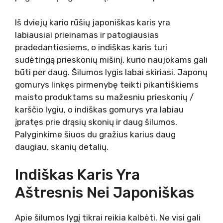
Iš dviejų kario rūšių japoniškas karis yra
labiausiai prieinamas ir patogiausias
pradedantiesiems, o indiškas karis turi
sudėtingą prieskonių mišinį, kurio naujokams gali
būti per daug. Šilumos lygis labai skiriasi. Japonų
gomurys linkęs pirmenybę teikti pikantiškiems
maisto produktams su mažesniu prieskonių /
karščio lygiu, o indiškas gomurys yra labiau
įpratęs prie drąsių skonių ir daug šilumos.
Palyginkime šiuos du gražius karius daug
daugiau, skanių detalių.
Indiškas Karis Yra
Aštresnis Nei Japoniškas
Apie šilumos lygį tikrai reikia kalbėti. Ne visi gali