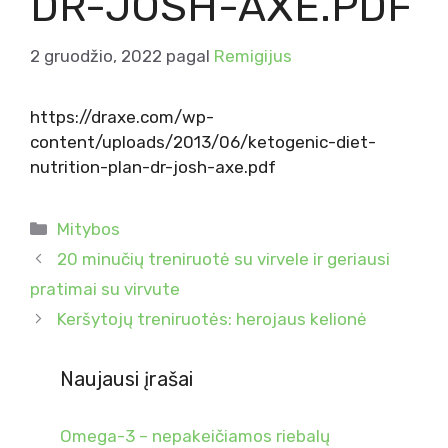
DR-JOSH-AXE.PDF
2 gruodžio, 2022
pagal
Remigijus
https://draxe.com/wp-
content/uploads/2013/06/ketogenic-diet-
nutrition-plan-dr-josh-axe.pdf
Kategorijos
Mitybos
20 minučių treniruotė su virvele ir geriausi
pratimai su virvute
Keršytojų treniruotės: herojaus kelionė
Naujausi įrašai
Omega-3 – nepakeičiamos riebalų