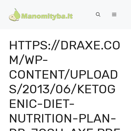
Pereiti
prie
Meniu
turinio
HTTPS://DRAXE.CO
M/WP-
CONTENT/UPLOAD
S/2013/06/KETOG
ENIC-DIET-
NUTRITION-PLAN-