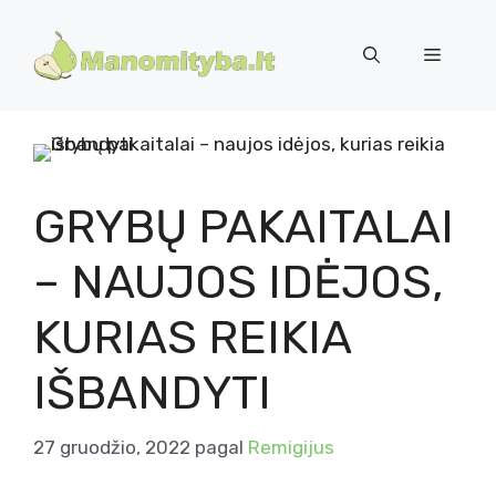
Pereiti
prie
Meniu
turinio
GRYBŲ PAKAITALAI
– NAUJOS IDĖJOS,
KURIAS REIKIA
IŠBANDYTI
27 gruodžio, 2022
pagal
Remigijus