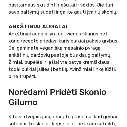
pasitarnaus skrudinti riešutai ir sėklos. Jie turi
savo baltymų sudėtį ir galite gauti įvairių skonių.
ANKŠTINIAI AUGALAI
Ankštiniai augalai yra dar vienas skanus bet
kurio recepto priedas, kuris puikiai pakeis grybus.
Jei gaminate veganišką mėsainio pyragą,
ankštinių daržovių pastoje bus daug baltymų.
Žirniai, pupelės ir lęšiai yra patys kremiškiausi,
todėl puikiai įsilies į bet ką. Avinžirniai linkę lūžti,
o ne trupėti.
Norėdami Pridėti Skonio
Gilumo
Kitais atvejais jūsų recepte prašoma, kad grybai
sultiniui, troškiniui, kepsniui ar bet kam suteiktų