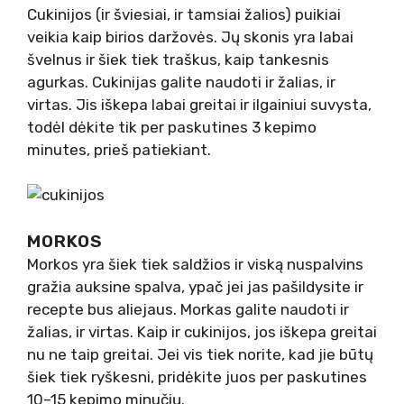
Cukinijos (ir šviesiai, ir tamsiai žalios) puikiai
veikia kaip birios daržovės. Jų skonis yra labai
švelnus ir šiek tiek traškus, kaip tankesnis
agurkas. Cukinijas galite naudoti ir žalias, ir
virtas. Jis iškepa labai greitai ir ilgainiui suvysta,
todėl dėkite tik per paskutines 3 kepimo
minutes, prieš patiekiant.
MORKOS
Morkos yra šiek tiek saldžios ir viską nuspalvins
gražia auksine spalva, ypač jei jas pašildysite ir
recepte bus aliejaus. Morkas galite naudoti ir
žalias, ir virtas. Kaip ir cukinijos, jos iškepa greitai
nu ne taip greitai. Jei vis tiek norite, kad jie būtų
šiek tiek ryškesni, pridėkite juos per paskutines
10–15 kepimo minučių.