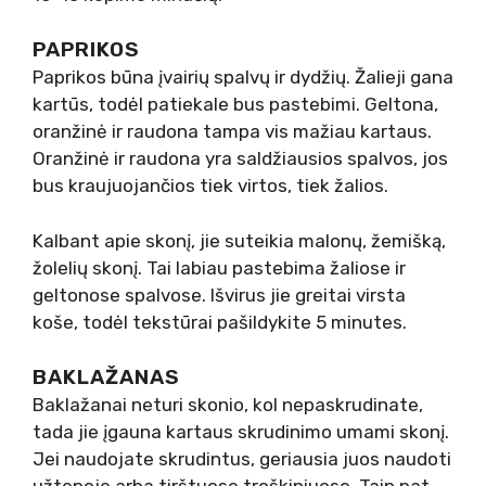
PAPRIKOS
Paprikos būna įvairių spalvų ir dydžių. Žalieji gana
kartūs, todėl patiekale bus pastebimi. Geltona,
oranžinė ir raudona tampa vis mažiau kartaus.
Oranžinė ir raudona yra saldžiausios spalvos, jos
bus kraujuojančios tiek virtos, tiek žalios.
Kalbant apie skonį, jie suteikia malonų, žemišką,
žolelių skonį. Tai labiau pastebima žaliose ir
geltonose spalvose. Išvirus jie greitai virsta
koše, todėl tekstūrai pašildykite 5 minutes.
BAKLAŽANAS
Baklažanai neturi skonio, kol nepaskrudinate,
tada jie įgauna kartaus skrudinimo umami skonį.
Jei naudojate skrudintus, geriausia juos naudoti