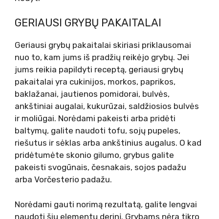
GERIAUSI GRYBŲ PAKAITALAI
Geriausi grybų pakaitalai skiriasi priklausomai
nuo to, kam jums iš pradžių reikėjo grybų. Jei
jums reikia papildyti receptą, geriausi grybų
pakaitalai yra cukinijos, morkos, paprikos,
baklažanai, jautienos pomidorai, bulvės,
ankštiniai augalai, kukurūzai, saldžiosios bulvės
ir moliūgai. Norėdami pakeisti arba pridėti
baltymų, galite naudoti tofu, sojų pupeles,
riešutus ir sėklas arba ankštinius augalus. O kad
pridėtumėte skonio gilumo, grybus galite
pakeisti svogūnais, česnakais, sojos padažu
arba Vorčesterio padažu.
Norėdami gauti norimą rezultatą, galite lengvai
naudoti šių elementų derinį. Grybams nėra tikro