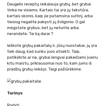
Daugelis receptų reikalauja grybų, bet grybai
tinka ne visiems. Kartais tai yra jų tekstūra,
kartais skonis, kaip jie patamsina sultinį, arba
tiesiog negalite pakęsti jų žvilgsnio. O gal
mėgstate grybus, bet jų neturite arba
nerandate. Tai ką darai ?
Ieškote grybų pakaitalų ir, jūsų nuostabai, jų yra
tiek daug, kad sunku juos atsekti. Taip,
patikėkite ar ne, grybai lengvai pakeičiami įvairiu
kitu maistu, priklausomai nuo to, kam jums iš
pradžių grybų reikėjo. Taigi pažiūrėkime.
Turinys
Rodyti