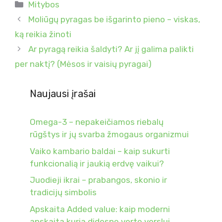
Kategorijos
Mitybos
Moliūgų pyragas be išgarinto pieno – viskas,
ką reikia žinoti
Ar pyragą reikia šaldyti? Ar jį galima palikti
per naktį? (Mėsos ir vaisių pyragai)
Naujausi įrašai
Omega-3 – nepakeičiamos riebalų
rūgštys ir jų svarba žmogaus organizmui
Vaiko kambario baldai – kaip sukurti
funkcionalią ir jaukią erdvę vaikui?
Juodieji ikrai – prabangos, skonio ir
tradicijų simbolis
Apskaita Added value: kaip moderni
apskaita kuria didesnę vertę verslui