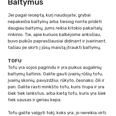
Baltymus
Jei pagal receptą, kurį naudojate, grybai
nepakeičia baltymų arba tiesiog norite pridėti
daugiau baltymų, jums reikia kitokio pakaitalų
rinkinio. Tie, apie kuriuos kalbėjome anksčiau,
buvo puikūs paprasčiausiai didinant ir įvairinant,
tačiau jie skirti į jūsų maistą įtraukti baltymų.
TOFU
Tofu yra sojos pagrindu ir yra puikus augalinių
baltymų šaltinis. Galite gauti įvairių rūšių tofu,
įvairių skonių, pavyzdžiui, rūkyto, česnako, čili ir
pan. Galite rasti minkšto tofu, kuris trupa ir yra
šiek tiek lankstus, arba kietą tofu, kuris yra šiek
tiek sausas ir geriau kepa.
Tofu galite valgyti tokį, koks yra, jo nereikia virti.