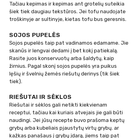
Tačiau kepimas ir kepimas ant grotelių suteikia
šiek tiek daugiau tekstūros. Jei tofu naudojate
troškinyje ar sultinyje, kietas tofu bus geresnis.
SOJOS PUPELĖS
Sojos pupelės taip pat vadinamos edamame. Jie
skanūs ir lengvai dedami į bet kokį patiekalą.
Rasite juos konservuotų arba šaldytų, kaip
žirnius. Pagal skonį sojos pupelės yra puikus
lęšių ir švelnių žemės riešutų derinys (tik šiek
tiek).
RIEŠUTAI IR SĖKLOS
Riešutai ir sėklos gali netikti kiekvienam
receptui, tačiau kai kuriais atvejais jie gali būti
naudingi. Jei jūsų recepte buvo prašoma keptų
grybų arba kubeliais pjaustytų virtų grybų. ar
kažkas panašaus į grybų įdarą, jiems taip pat