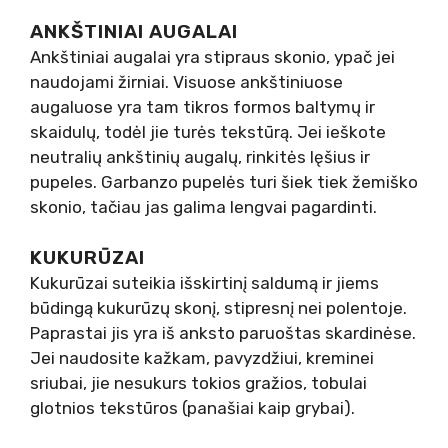
ANKŠTINIAI AUGALAI
Ankštiniai augalai yra stipraus skonio, ypač jei
naudojami žirniai. Visuose ankštiniuose
augaluose yra tam tikros formos baltymų ir
skaidulų, todėl jie turės tekstūrą. Jei ieškote
neutralių ankštinių augalų, rinkitės lęšius ir
pupeles. Garbanzo pupelės turi šiek tiek žemiško
skonio, tačiau jas galima lengvai pagardinti.
KUKURŪZAI
Kukurūzai suteikia išskirtinį saldumą ir jiems
būdingą kukurūzų skonį, stipresnį nei polentoje.
Paprastai jis yra iš anksto paruoštas skardinėse.
Jei naudosite kažkam, pavyzdžiui, kreminei
sriubai, jie nesukurs tokios gražios, tobulai
glotnios tekstūros (panašiai kaip grybai).