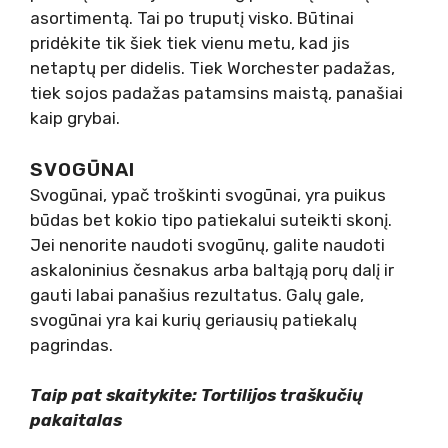
asortimentą. Tai po truputį visko. Būtinai
pridėkite tik šiek tiek vienu metu, kad jis
netaptų per didelis. Tiek Worchester padažas,
tiek sojos padažas patamsins maistą, panašiai
kaip grybai.
SVOGŪNAI
Svogūnai, ypač troškinti svogūnai, yra puikus
būdas bet kokio tipo patiekalui suteikti skonį.
Jei nenorite naudoti svogūnų, galite naudoti
askaloninius česnakus arba baltąją porų dalį ir
gauti labai panašius rezultatus. Galų gale,
svogūnai yra kai kurių geriausių patiekalų
pagrindas.
Taip pat skaitykite: Tortilijos traškučių
pakaitalas