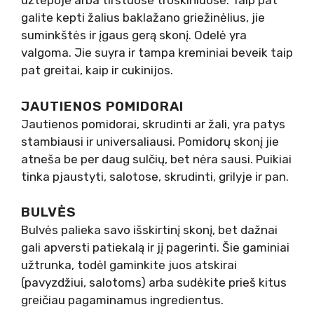
užtepoje arba tirštuose troškiniuose. Taip pat
galite kepti žalius baklažano griežinėlius, jie
suminkštės ir įgaus gerą skonį. Odelė yra
valgoma. Jie suyra ir tampa kreminiai beveik taip
pat greitai, kaip ir cukinijos.
JAUTIENOS POMIDORAI
Jautienos pomidorai, skrudinti ar žali, yra patys
stambiausi ir universaliausi. Pomidorų skonį jie
atneša be per daug sulčių, bet nėra sausi. Puikiai
tinka pjaustyti, salotose, skrudinti, grilyje ir pan.
BULVĖS
Bulvės palieka savo išskirtinį skonį, bet dažnai
gali apversti patiekalą ir jį pagerinti. Šie gaminiai
užtrunka, todėl gaminkite juos atskirai
(pavyzdžiui, salotoms) arba sudėkite prieš kitus
greičiau pagaminamus ingredientus.