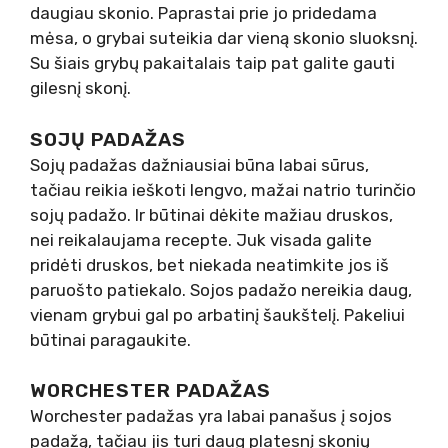
daugiau skonio. Paprastai prie jo pridedama
mėsa, o grybai suteikia dar vieną skonio sluoksnį.
Su šiais grybų pakaitalais taip pat galite gauti
gilesnį skonį.
SOJŲ PADAŽAS
Sojų padažas dažniausiai būna labai sūrus,
tačiau reikia ieškoti lengvo, mažai natrio turinčio
sojų padažo. Ir būtinai dėkite mažiau druskos,
nei reikalaujama recepte. Juk visada galite
pridėti druskos, bet niekada neatimkite jos iš
paruošto patiekalo. Sojos padažo nereikia daug,
vienam grybui gal po arbatinį šaukštelį. Pakeliui
būtinai paragaukite.
WORCHESTER PADAŽAS
Worchester padažas yra labai panašus į sojos
padažą, tačiau jis turi daug platesnį skonių