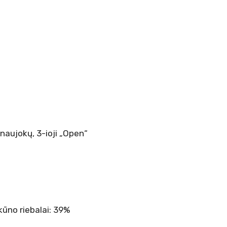
 naujokų, 3-ioji „Open“
 kūno riebalai: 39%