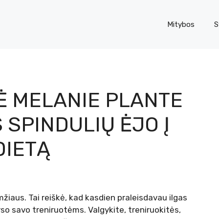
Mitybos
S
Ė MELANIE PLANTE
 SPINDULIŲ ĖJO Į
DIETĄ
iaus. Tai reiškė, kad kasdien praleisdavau ilgas
so savo treniruotėms. Valgykite, treniruokitės,