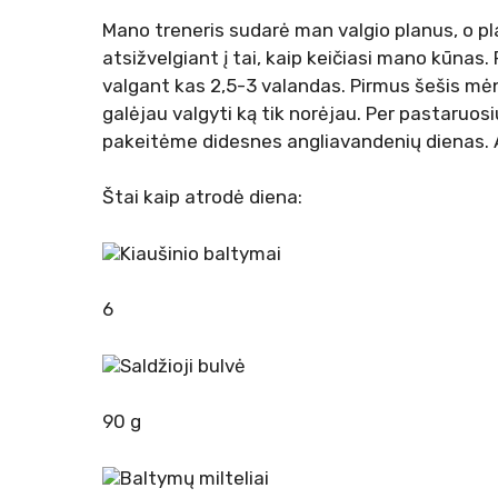
Mano treneris sudarė man valgio planus, o p
atsižvelgiant į tai, kaip keičiasi mano kūnas.
valgant kas 2,5-3 valandas. Pirmus šešis mė
galėjau valgyti ką tik norėjau. Per pastaru
pakeitėme didesnes angliavandenių dienas. Aš
Štai kaip atrodė diena:
Kiaušinio baltymai
6
Saldžioji bulvė
90 g
Baltymų milteliai