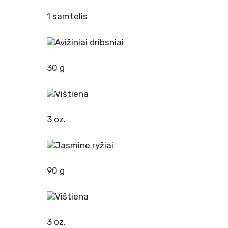
1 samtelis
Avižiniai dribsniai
30 g
Vištiena
3 oz.
Jasmine ryžiai
90 g
Vištiena
3 oz.