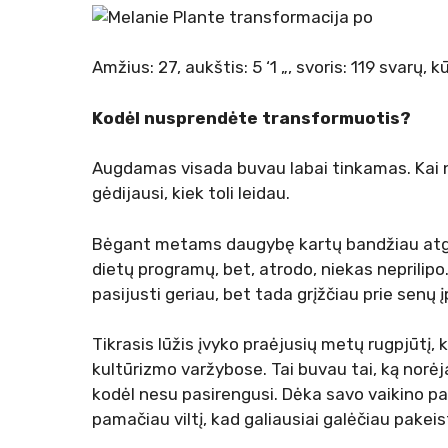
Amžius: 27, aukštis: 5 ‘1 „, svoris: 119 svarų, 
Kodėl nusprendėte transformuotis?
Augdamas visada buvau labai tinkamas. Kai nu
gėdijausi, kiek toli leidau.
Bėgant metams daugybę kartų bandžiau atgauti
dietų programų, bet, atrodo, niekas neprilipo. 
pasijusti geriau, bet tada grįžčiau prie senų į
Tikrasis lūžis įvyko praėjusių metų rugpjūtį, 
kultūrizmo varžybose. Tai buvau tai, ką norėj
kodėl nesu pasirengusi. Dėka savo vaikino pa
pamačiau viltį, kad galiausiai galėčiau pakeis