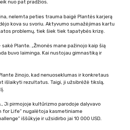
eik nuo pat pradžios.
iplina, nelemta peties trauma baigė Plantės karjerą
idėjo kova su svoriu. Aktyvumo sumažėjimas kartu
katos problemų, tiek šiek tiek tapatybės krizę.
– sakė Plante. „Žmonės mane pažinojo kaip šią
sada buvo laiminga. Kai nustojau gimnastiką ir
 Plante žinojo, kad nenuoseklumas ir konkretaus
 išlaikyti rezultatus. Taigi, ji užsibrėžė tikslą,
į.
, Ji pirmojoje kultūrizmo parodoje dalyvavo
rm for Life“ nugalėtoja kasmetiniame
lenge“ iššūkyje ir užsidirbo jai 10 000 USD.