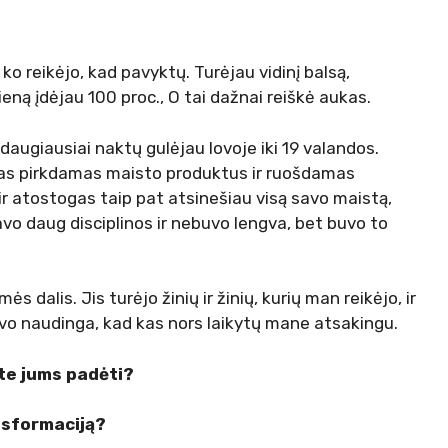
ko reikėjo, kad pavyktų. Turėjau vidinį balsą,
eną įdėjau 100 proc., O tai dažnai reiškė aukas.
 daugiausiai naktų gulėjau lovoje iki 19 valandos.
das pirkdamas maisto produktus ir ruošdamas
ir atostogas taip pat atsinešiau visą savo maistą,
lavo daug disciplinos ir nebuvo lengva, bet buvo to
dalis. Jis turėjo žinių ir žinių, kurių man reikėjo, ir
Buvo naudinga, kad kas nors laikytų mane atsakingu.
te jums padėti?
nsformaciją?