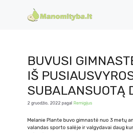
Pereiti
prie
turinio
BUVUSI GIMNAST
IŠ PUSIAUSVYROS
SUBALANSUOTĄ 
2 gruodžio, 2022
pagal
Remigijus
Melanie Plante buvo gimnastė nuo 3 metų amž
valandas sporto salėje ir valgydavai daug kur