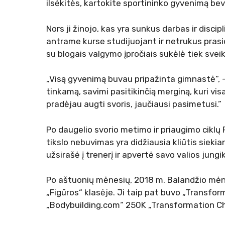
ilsėkitės, kartokite sportininko gyvenimą bev
Nors ji žinojo, kas yra sunkus darbas ir disc
antrame kurse studijuojant ir netrukus pras
su blogais valgymo įpročiais sukėlė tiek svei
„Visą gyvenimą buvau pripažinta gimnastė“, 
tinkamą, savimi pasitikinčią merginą, kuri vi
pradėjau augti svoris, jaučiausi pasimetusi.”
Po daugelio svorio metimo ir priaugimo ciklų
tikslo nebuvimas yra didžiausia kliūtis siekiant
užsirašė į trenerį ir apvertė savo valios jungikl
Po aštuonių mėnesių, 2018 m. Balandžio mėn.
„Figūros“ klasėje. Ji taip pat buvo „Transfo
„Bodybuilding.com“ 250K „Transformation Chal