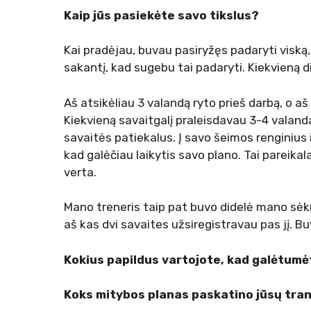
Kaip jūs pasiekėte savo tikslus?
Kai pradėjau, buvau pasiryžęs padaryti viską, 
sakantį, kad sugebu tai padaryti. Kiekvieną di
Aš atsikėliau 3 valandą ryto prieš darbą, o aš
Kiekvieną savaitgalį praleisdavau 3-4 valan
savaitės patiekalus. Į savo šeimos renginius 
kad galėčiau laikytis savo plano. Tai pareika
verta.
Mano treneris taip pat buvo didelė mano sėkmės 
aš kas dvi savaites užsiregistravau pas jį. 
Kokius papildus vartojote, kad galėtumė
Koks mitybos planas paskatino jūsų tra