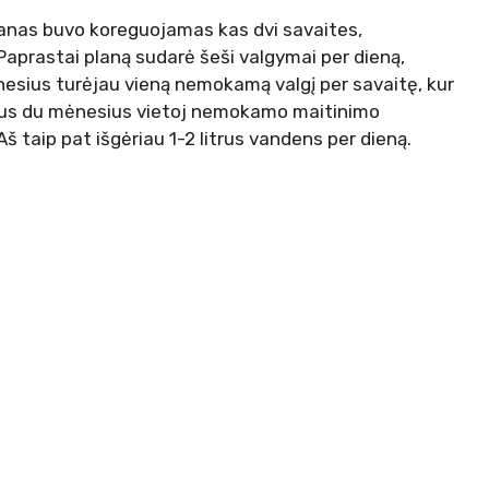
lanas buvo koreguojamas kas dvi savaites,
 Paprastai planą sudarė šeši valgymai per dieną,
nesius turėjau vieną nemokamą valgį per savaitę, kur
osius du mėnesius vietoj nemokamo maitinimo
 taip pat išgėriau 1-2 litrus vandens per dieną.