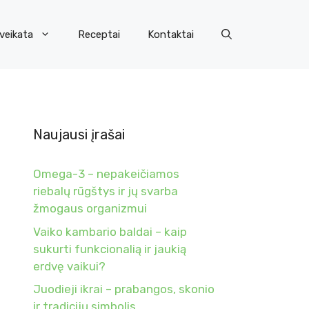
veikata
Receptai
Kontaktai
Naujausi įrašai
Omega-3 – nepakeičiamos
riebalų rūgštys ir jų svarba
žmogaus organizmui
Vaiko kambario baldai – kaip
sukurti funkcionalią ir jaukią
erdvę vaikui?
Juodieji ikrai – prabangos, skonio
ir tradicijų simbolis