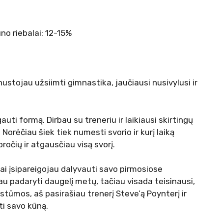
kūno riebalai: 12-15%
stojau užsiimti gimnastika, jaučiausi nusivylusi ir
 formą. Dirbau su treneriu ir laikiausi skirtingų
Norėčiau šiek tiek numesti svorio ir kurį laiką
pročių ir atgausčiau visą svorį.
kai įsipareigojau dalyvauti savo pirmosiose
au padaryti daugelį metų, tačiau visada teisinausi,
stūmos, aš pasirašiau trenerį Steve’ą Poynterį ir
ti savo kūną.