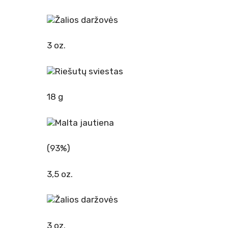
Žalios daržovės
3 oz.
Riešutų sviestas
18 g
Malta jautiena
(93%)
3,5 oz.
Žalios daržovės
3 oz.