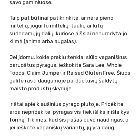
savo gaminiuose.
Taip pat būtinai patikrinkite, ar nėra pieno
miltelių, jogurto miltelių, taukų ar kitų
sudedamųjų dalių, kuriose aiškiai nenurodyta jo
kilmė (anima arba augalas).
Jei įdomu, kokie prekių ženklai siūlo veganiškus
paruoštus pyragus, ieškokite Sara Lee, Whole
Foods, Claim Jumper ir Raised Gluten Free. Šiuos
galite rasti daugumoje parduotuvių šaldytų
maisto produktų skyriuje.
Ir štai apie kiaušinius pyrago plutoje. Pridėkite
arba nepridėkite, pyragas vis tiek išliks ir išlaikys
formą. Tikimės, kad šis įrašas buvo naudingas, o
jei ieškote veganiškų variantų, jų yra daug.