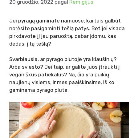
20 gruodžio, 2022
pagal
Remigijus
Jei pyragą gaminate namuose, kartais galbūt
norėsite pasigaminti tešlą patys. Bet jei visada
pirkdavote jį jau paruoštą, dabar įdomu, kas
dedasi į tą tešlą?
Svarbiausia, ar pyrago plutoje yra kiaušinių?
Arba sviesto? Jei taip, ar galite juos įtraukti į
veganiškus patiekalus? Na, čia yra puikių
naujienų visiems, ir mes paaiškinsime, iš ko
gaminama pyrago pluta.