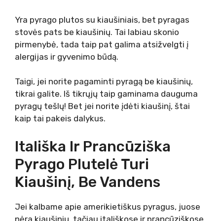
Yra pyrago plutos su kiaušiniais, bet pyragas
stovės pats be kiaušinių. Tai labiau skonio
pirmenybė, tada taip pat galima atsižvelgti į
alergijas ir gyvenimo būdą.
Taigi, jei norite pagaminti pyragą be kiaušinių,
tikrai galite. Iš tikrųjų taip gaminama dauguma
pyragų tešlų! Bet jei norite įdėti kiaušinį, štai
kaip tai pakeis dalykus.
Itališka Ir Prancūziška
Pyrago Plutelė Turi
Kiaušinį, Be Vandens
Jei kalbame apie amerikietiškus pyragus, juose
nėra kiaušinių, tačiau itališkose ir prancūziškose