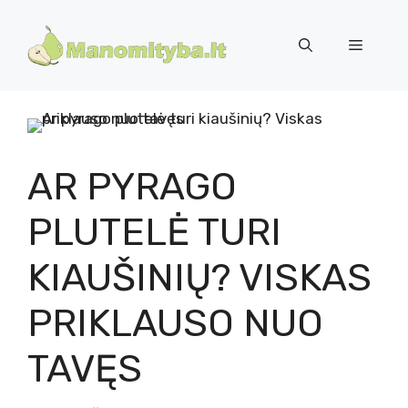
Pereiti
prie
Meniu
turinio
AR PYRAGO
PLUTELĖ TURI
KIAUŠINIŲ? VISKAS
PRIKLAUSO NUO
TAVĘS