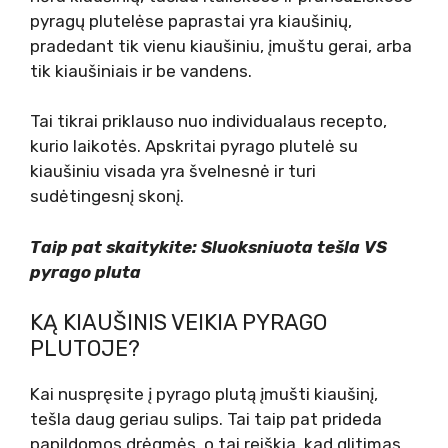
pyragų plutelėse paprastai yra kiaušinių,
pradedant tik vienu kiaušiniu, įmuštu gerai, arba
tik kiaušiniais ir be vandens.
Tai tikrai priklauso nuo individualaus recepto,
kurio laikotės. Apskritai pyrago plutelė su
kiaušiniu visada yra švelnesnė ir turi
sudėtingesnį skonį.
Taip pat skaitykite: Sluoksniuota tešla VS
pyrago pluta
KĄ KIAUŠINIS VEIKIA PYRAGO
PLUTOJE?
Kai nuspręsite į pyrago plutą įmušti kiaušinį,
tešla daug geriau sulips. Tai taip pat prideda
papildomos drėgmės, o tai reiškia, kad glitimas