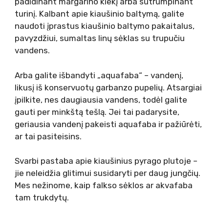
padidinant margarino kiekį arba sutrumpinant
turinį. Kalbant apie kiaušinio baltymą, galite
naudoti įprastus kiaušinio baltymo pakaitalus,
pavyzdžiui, sumaltas linų sėklas su trupučiu
vandens.
Arba galite išbandyti „aquafaba“ – vandenį,
likusį iš konservuotų garbanzo pupelių. Atsargiai
įpilkite, nes daugiausia vandens, todėl galite
gauti per minkštą tešlą. Jei tai padarysite,
geriausia vandenį pakeisti aquafaba ir pažiūrėti,
ar tai pasiteisins.
Svarbi pastaba apie kiaušinius pyrago plutoje –
jie neleidžia glitimui susidaryti per daug jungčių.
Mes nežinome, kaip falkso sėklos ar akvafaba
tam trukdytų.