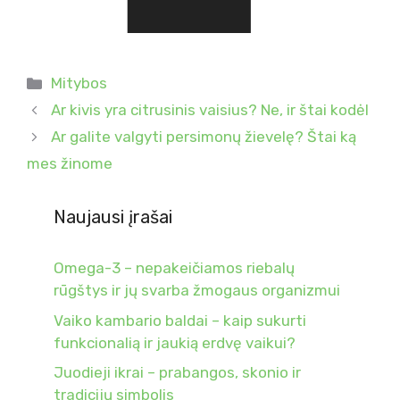
Kategorijos
Mitybos
Ar kivis yra citrusinis vaisius? Ne, ir štai kodėl
Ar galite valgyti persimonų žievelę? Štai ką
mes žinome
Naujausi įrašai
Omega-3 – nepakeičiamos riebalų
rūgštys ir jų svarba žmogaus organizmui
Vaiko kambario baldai – kaip sukurti
funkcionalią ir jaukią erdvę vaikui?
Juodieji ikrai – prabangos, skonio ir
tradicijų simbolis