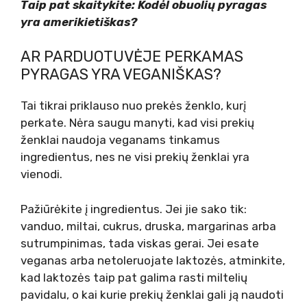
Taip pat skaitykite: Kodėl obuolių pyragas
yra amerikietiškas?
AR PARDUOTUVĖJE PERKAMAS
PYRAGAS YRA VEGANIŠKAS?
Tai tikrai priklauso nuo prekės ženklo, kurį
perkate. Nėra saugu manyti, kad visi prekių
ženklai naudoja veganams tinkamus
ingredientus, nes ne visi prekių ženklai yra
vienodi.
Pažiūrėkite į ingredientus. Jei jie sako tik:
vanduo, miltai, cukrus, druska, margarinas arba
sutrumpinimas, tada viskas gerai. Jei esate
veganas arba netoleruojate laktozės, atminkite,
kad laktozės taip pat galima rasti miltelių
pavidalu, o kai kurie prekių ženklai gali ją naudoti