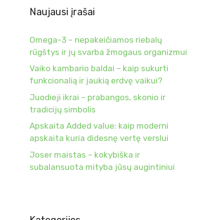
Naujausi įrašai
Omega-3 – nepakeičiamos riebalų
rūgštys ir jų svarba žmogaus organizmui
Vaiko kambario baldai – kaip sukurti
funkcionalią ir jaukią erdvę vaikui?
Juodieji ikrai – prabangos, skonio ir
tradicijų simbolis
Apskaita Added value: kaip moderni
apskaita kuria didesnę vertę verslui
Joser maistas – kokybiška ir
subalansuota mityba jūsų augintiniui
Kategorijos