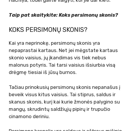
Hachiya, todėl galite valgyti, kol jie dar kieti.
Taip pat skaitykite:
Koks persimonų skonis?
KOKS PERSIMONŲ SKONIS?
Kai yra neprinokę, persimonų skonis yra
nepaprastai kartaus. Net jei mėgstate kartaus
skonio vaisius, jų įkandimas vis tiek nebus
malonus potyris. Tai tarsi vaisius išsiurbia visą
drėgmę tiesiai iš jūsų burnos.
Tačiau prinokusių persimonų skonis nepanašus į
beveik visus kitus vaisius. Tai stiprus, saldus ir
skanus skonis, kurį kai kurie žmonės palygino su
mangų, skrudintų saldžiųjų pipirų ir trupučio
cinamono deriniu.