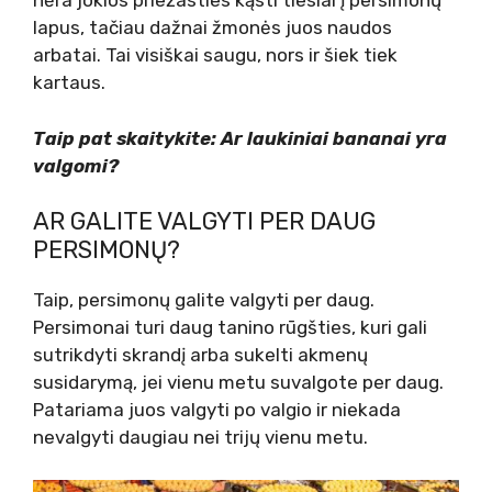
nėra jokios priežasties kąsti tiesiai į persimonų
lapus, tačiau dažnai žmonės juos naudos
arbatai. Tai visiškai saugu, nors ir šiek tiek
kartaus.
Taip pat skaitykite: Ar laukiniai bananai yra
valgomi?
AR GALITE VALGYTI PER DAUG
PERSIMONŲ?
Taip, persimonų galite valgyti per daug.
Persimonai turi daug tanino rūgšties, kuri gali
sutrikdyti skrandį arba sukelti akmenų
susidarymą, jei vienu metu suvalgote per daug.
Patariama juos valgyti po valgio ir niekada
nevalgyti daugiau nei trijų vienu metu.