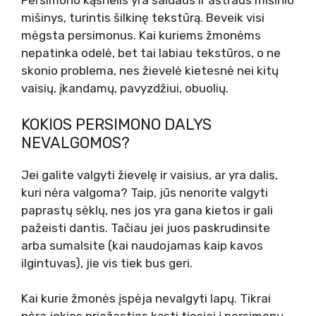
Persimono kąsnelis yra saldaus ir aštraus mišinio
mišinys, turintis šilkinę tekstūrą. Beveik visi
mėgsta persimonus. Kai kuriems žmonėms
nepatinka odelė, bet tai labiau tekstūros, o ne
skonio problema, nes žievelė kietesnė nei kitų
vaisių, įkandamų, pavyzdžiui, obuolių.
KOKIOS PERSIMONO DALYS
NEVALGOMOS?
Jei galite valgyti žievelę ir vaisius, ar yra dalis,
kuri nėra valgoma? Taip, jūs nenorite valgyti
paprastų sėklų, nes jos yra gana kietos ir gali
pažeisti dantis. Tačiau jei juos paskrudinsite
arba sumalsite (kai naudojamas kaip kavos
ilgintuvas), jie vis tiek bus geri.
Kai kurie žmonės įspėja nevalgyti lapų. Tikrai