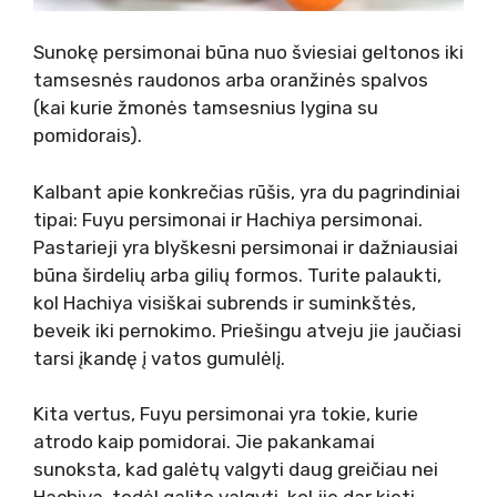
Sunokę persimonai būna nuo šviesiai geltonos iki
tamsesnės raudonos arba oranžinės spalvos
(kai kurie žmonės tamsesnius lygina su
pomidorais).
Kalbant apie konkrečias rūšis, yra du pagrindiniai
tipai: Fuyu persimonai ir Hachiya persimonai.
Pastarieji yra blyškesni persimonai ir dažniausiai
būna širdelių arba gilių formos. Turite palaukti,
kol Hachiya visiškai subrends ir suminkštės,
beveik iki pernokimo. Priešingu atveju jie jaučiasi
tarsi įkandę į vatos gumulėlį.
Kita vertus, Fuyu persimonai yra tokie, kurie
atrodo kaip pomidorai. Jie pakankamai
sunoksta, kad galėtų valgyti daug greičiau nei