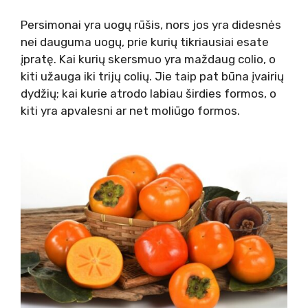
Persimonai yra uogų rūšis, nors jos yra didesnės
nei dauguma uogų, prie kurių tikriausiai esate
įpratę. Kai kurių skersmuo yra maždaug colio, o
kiti užauga iki trijų colių. Jie taip pat būna įvairių
dydžių; kai kurie atrodo labiau širdies formos, o
kiti yra apvalesni ar net moliūgo formos.