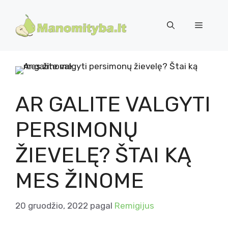
Pereiti
prie
Meniu
turinio
AR GALITE VALGYTI
PERSIMONŲ
ŽIEVELĘ? ŠTAI KĄ
MES ŽINOME
20 gruodžio, 2022
pagal
Remigijus