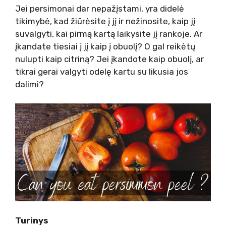
Jei persimonai dar nepažįstami, yra didelė
tikimybė, kad žiūrėsite į jį ir nežinosite, kaip jį
suvalgyti, kai pirmą kartą laikysite jį rankoje. Ar
įkandate tiesiai į jį kaip į obuolį? O gal reikėtų
nulupti kaip citriną? Jei įkandote kaip obuolį, ar
tikrai gerai valgyti odelę kartu su likusia jos
dalimi?
Turinys