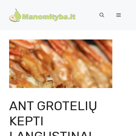
Pereiti
prie
Meniu
turinio
ANT GROTELIŲ
KEPTI