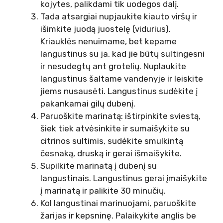
kojytes, palikdami tik uodegos dalį.
Tada atsargiai nupjaukite kiauto viršų ir
išimkite juodą juostelę (vidurius).
Kriauklės nenuimame, bet kepame
langustinus su ja, kad jie būtų sultingesni
ir nesudegtų ant grotelių. Nuplaukite
langustinus šaltame vandenyje ir leiskite
jiems nusausėti. Langustinus sudėkite į
pakankamai gilų dubenį.
Paruoškite marinatą: ištirpinkite sviestą,
šiek tiek atvėsinkite ir sumaišykite su
citrinos sultimis, sudėkite smulkintą
česnaką, druską ir gerai išmaišykite.
Supilkite marinatą į dubenį su
langustinais. Langustinus gerai įmaišykite
į marinatą ir palikite 30 minučių.
Kol langustinai marinuojami, paruoškite
žarijas ir kepsninę. Palaikykite anglis be