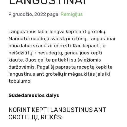
LANGUSTINAI
9 gruodžio, 2022
pagal
Remigijus
Langustinus labai lengva kepti ant grotelių.
Marinatui naudoju sviestą ir citriną. Langustinai
būna labai skanūs ir minkšti. Kad kepant jie
neišdžiūtų ir nesudegtų, geriau juos kepti
kiaute. Juos galite patiekti su šviežiomis
daržovėmis. Pagal šį paprastą receptą kepkite
langustinus ant grotelių ir mėgaukitės jais iki
tobulumo!
Sudedamosios dalys
NORINT KEPTI LANGUSTINUS ANT
GROTELIŲ, REIKĖS: