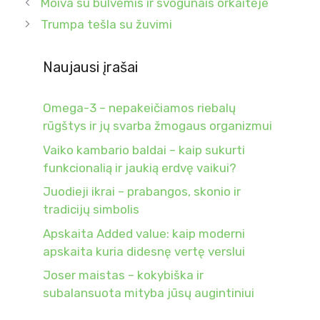
Moiva su bulvėmis ir svogūnais orkaitėje
Trumpa tešla su žuvimi
Naujausi įrašai
Omega-3 – nepakeičiamos riebalų
rūgštys ir jų svarba žmogaus organizmui
Vaiko kambario baldai – kaip sukurti
funkcionalią ir jaukią erdvę vaikui?
Juodieji ikrai – prabangos, skonio ir
tradicijų simbolis
Apskaita Added value: kaip moderni
apskaita kuria didesnę vertę verslui
Joser maistas – kokybiška ir
subalansuota mityba jūsų augintiniui