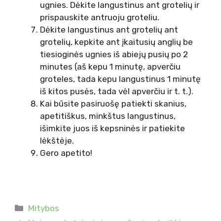
ugnies. Dėkite langustinus ant grotelių ir
prispauskite antruoju groteliu.
Dėkite langustinus ant grotelių ant
grotelių, kepkite ant įkaitusių anglių be
tiesioginės ugnies iš abiejų pusių po 2
minutes (aš kepu 1 minutę, apverčiu
groteles, tada kepu langustinus 1 minutę
iš kitos pusės, tada vėl apverčiu ir t. t.).
Kai būsite pasiruošę patiekti skanius,
apetitiškus, minkštus langustinus,
išimkite juos iš kepsninės ir patiekite
lėkštėje.
Gero apetito!
Kategorijos
Mitybos