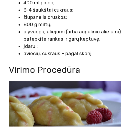
400 ml pieno;
3-4 šaukštai cukraus;
žiupsnelis druskos;
800 g miltų;
alyvuogių aliejumi (arba augaliniu aliejumi)
patepkite rankas ir garų keptuvę.
Įdarui:
aviečių, cukraus – pagal skonį.
Virimo Procedūra