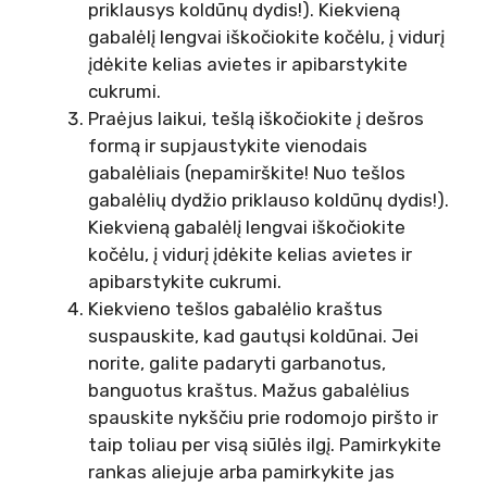
priklausys koldūnų dydis!). Kiekvieną
gabalėlį lengvai iškočiokite kočėlu, į vidurį
įdėkite kelias avietes ir apibarstykite
cukrumi.
Praėjus laikui, tešlą iškočiokite į dešros
formą ir supjaustykite vienodais
gabalėliais (nepamirškite! Nuo tešlos
gabalėlių dydžio priklauso koldūnų dydis!).
Kiekvieną gabalėlį lengvai iškočiokite
kočėlu, į vidurį įdėkite kelias avietes ir
apibarstykite cukrumi.
Kiekvieno tešlos gabalėlio kraštus
suspauskite, kad gautųsi koldūnai. Jei
norite, galite padaryti garbanotus,
banguotus kraštus. Mažus gabalėlius
spauskite nykščiu prie rodomojo piršto ir
taip toliau per visą siūlės ilgį. Pamirkykite
rankas aliejuje arba pamirkykite jas