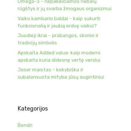
Omega-3 – nepakeičiamos riebalų
rūgštys ir jų svarba žmogaus organizmui
Vaiko kambario baldai – kaip sukurti
funkcionalią ir jaukią erdvę vaikui?
Juodieji ikrai – prabangos, skonio ir
tradicijų simbolis
Apskaita Added value: kaip moderni
apskaita kuria didesnę vertę verslui
Joser maistas – kokybiška ir
subalansuota mityba jūsų augintiniui
Kategorijos
Bendri