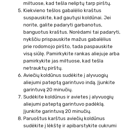
miltuose, kad tešla neliptų tarp pirštų.
Kiekvieno tešlos gabalėlio kraštus
suspauskite, kad gautųsi koldūnai. Jei
norite, galite padaryti garbanotus,
banguotus kraštus. Norėdami tai padaryti,
nykščiu prispauskite mažus gabalėlius
prie rodomojo piršto, tada paspauskite
visą siūlę. Pamirkykite rankas aliejuje arba
pamirkykite jas miltuose, kad tešla
netrauktų pirštų.
Aviečių koldūnus sudėkite į alyvuogių
aliejumi pateptą garintuvo indą. Įjunkite
garintuvą 20 minučių.
Sudėkite koldūnus ir avietes į alyvuogių
aliejumi pateptą garintuvo padėklą.
Įjunkite garintuvą 20 minučių.
Paruoštus karštus aviečių koldūnus
sudėkite į lėkštę ir apibarstykite cukrumi