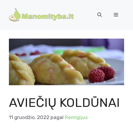
Pereiti
prie
Meniu
turinio
AVIEČIŲ KOLDŪNAI
11 gruodžio, 2022
pagal
Remigijus