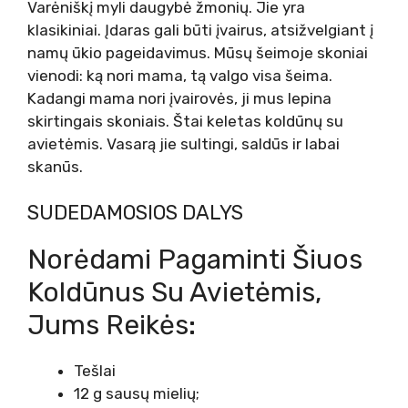
Varėniškį myli daugybė žmonių. Jie yra
klasikiniai. Įdaras gali būti įvairus, atsižvelgiant į
namų ūkio pageidavimus. Mūsų šeimoje skoniai
vienodi: ką nori mama, tą valgo visa šeima.
Kadangi mama nori įvairovės, ji mus lepina
skirtingais skoniais. Štai keletas koldūnų su
avietėmis. Vasarą jie sultingi, saldūs ir labai
skanūs.
SUDEDAMOSIOS DALYS
Norėdami Pagaminti Šiuos
Koldūnus Su Avietėmis,
Jums Reikės:
Tešlai
12 g sausų mielių;