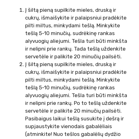
Į šiltą pieną supilkite mieles, druską ir
cukrų, išmaišykite ir palaipsniui pradėkite
pilti miltus, minkydami tešlą. Minkykite
tešlą 5-10 minučių, sudrėkinę rankas
alyvuogių aliejumi. Tešla turi būti minkšta
ir nelipni prie rankų. Tada tešlą uždenkite
servetėle ir palikite 20 minučių pailsėti.
Į šiltą pieną supilkite mieles, druską ir
cukrų, išmaišykite ir palaipsniui pradėkite
pilti miltus, minkydami tešlą. Minkykite
tešlą 5-10 minučių, sudrėkinę rankas
alyvuogių aliejumi. Tešla turi būti minkšta
ir nelipni prie rankų. Po to tešlą uždenkite
servetėle ir palikite 20 minučių pailsėti.
Pasibaigus laikui tešlą susukite į dešrą ir
supjaustykite vienodais gabalėliais
(atminkite! Nuo tešlos gabalėlių dydžio