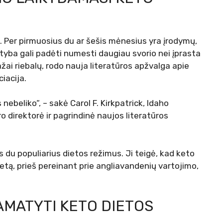
p. Per pirmuosius du ar šešis mėnesius yra įrodymų,
tyba gali padėti numesti daugiau svorio nei įprasta
žai riebalų, rodo nauja literatūros apžvalga apie
iacija.
ebeliko“, – sakė Carol F. Kirkpatrick, Idaho
 direktorė ir pagrindinė naujos literatūros
s du populiarius dietos režimus. Ji teigė, kad keto
etą, prieš pereinant prie angliavandenių vartojimo,
PAMATYTI KETO DIETOS