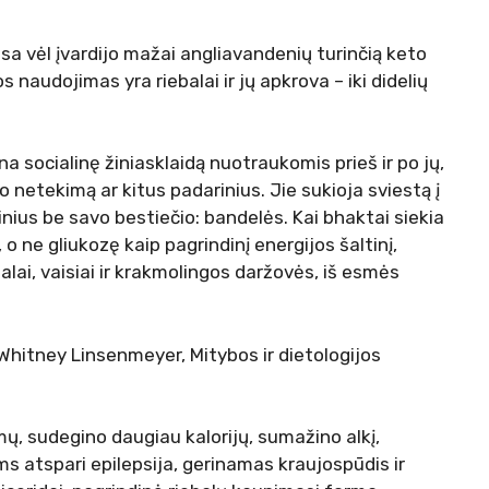
sa vėl įvardijo mažai angliavandenių turinčią keto
s naudojimas yra riebalai ir jų apkrova – iki didelių
na socialinę žiniasklaidą nuotraukomis prieš ir po jų,
o netekimą ar kitus padarinius. Jie sukioja sviestą į
inius be savo bestiečio: bandelės. Kai bhaktai siekia
o ne gliukozę kaip pagrindinį energijos šaltinį,
galai, vaisiai ir krakmolingos daržovės, iš esmės
Whitney Linsenmeyer, Mitybos ir dietologijos
ų, sudegino daugiau kalorijų, sumažino alkį,
s atspari epilepsija, gerinamas kraujospūdis ir