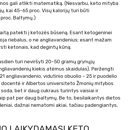
mos gali atlikti matematiką. (Nesvarbu, keto mityba
 kai 45–65 proc. Visų kalorijų turi būti
 proc. Baltymų.)
kaitą patekti į ketozės būseną. Esant ketogeninei
oja riebalus, o ne angliavandenius; esant mažam
ersti ketonais, kad degintų kūną.
sdien turi neviršyti 20–50 gramų grynųjų
gliavandenių kiekis atėmus skaidulas). Peržengti
 21 angliavandenio, vidutinio obuolio – 25 ir puodelio
do, docentė ir Albertos universiteto Žmonių mitybos
 soda, bet ir daug cukraus turintys vaisiai ir
aip pat per daug baltymų. Be to, besilaikantys dietos
eniai, dažnai nematomi akiai, tačiau padengiantys,
IO LAIKYDAMASI KETO