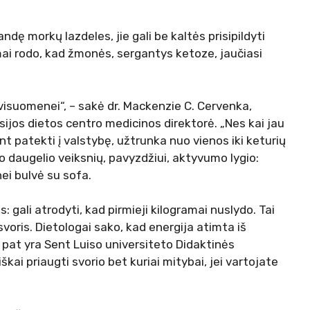
ndę morkų lazdeles, jie gali be kaltės prisipildyti
odymai rodo, kad žmonės, sergantys ketoze, jaučiasi
i visuomenei“, – sakė dr. Mackenzie C. Cervenka,
ijos dietos centro medicinos direktorė. „Nes kai jau
nt patekti į valstybę, užtrunka nuo vienos iki keturių
uo daugelio veiksnių, pavyzdžiui, aktyvumo lygio:
nei bulvė su sofa.
 gali atrodyti, kad pirmieji kilogramai nuslydo. Tai
 svoris. Dietologai sako, kad energija atimta iš
p pat yra Sent Luiso universiteto Didaktinės
škai priaugti svorio bet kuriai mitybai, jei vartojate