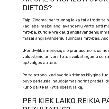
DIETOS?
Taip. Žinoma, per trumpą laiką tai atrodo tai
kad labai mažai angliavandenių vartojanti mi
mityba, kurioje yra daug angliavandenių ir ma
mažai angliavandenių turinčias mitybas. Asoc
„Per dvylika mėnesių šio pranašumo iš esmės n
valstybinio universiteto sveikatingumo centro
apžvalgos autorė.
Po to atrodo, kad svorio kritimas išlygina tuo
buvo geriausiai naudojamas norint pradėti di
kurio galite laikytis ilgesnį laiką.
PER KIEK LAIKO REIKIA 