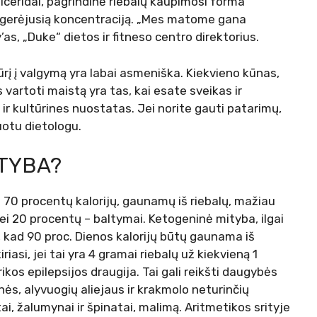
liceridai, pagrindinė riebalų kaupimosi forma
agerėjusią koncentraciją. „Mes matome gana
as, „Duke“ dietos ir fitneso centro direktorius.
iūrį į valgymą yra labai asmeniška. Kiekvieno kūnas,
 vartoti maistą yra tas, kai esate sveikas ir
 ir kultūrines nuostatas. Jei norite gauti patarimų,
otu dietologu.
ITYBA?
 70 procentų kalorijų, gaunamų iš riebalų, mažiau
ei 20 procentų – baltymai. Ketogeninė mityba, ilgai
a, kad 90 proc. Dienos kalorijų būtų gaunama iš
riasi, jei tai yra 4 gramai riebalų už kiekvieną 1
kos epilepsijos draugija. Tai gali reikšti daugybės
ninės, alyvuogių aliejaus ir krakmolo neturinčių
tai, žalumynai ir špinatai, malimą. Aritmetikos srityje