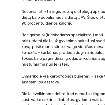
Neseniai atlikta registruotų dietologų apklau
dietą kaip populiariausią dietą JAV. Šios dieto
90 procentų dienos kalorijų.
Jos gerbėjai (ir rinkodaros specialistai) maiti
priskirdami dietą už gyvenimą pakeitusį svori
kavą, prisikrauna sūrio ir valgo vienišus mėsa
ketozės – kai kūnas pradeda deginti riebalus, 
tokios kaip pagrindiniai grūdai, ankštiniai au
nustumiama nuo lėkštės.
„Amerikoje yra karbofobijos būsena“, – sakė 
akademijos atstovė.
Dieta sveikinama dėl to, kad numeta kilogram
susitvarkė
cukrinis diabetas, gydoma vaistam