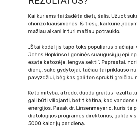
REZULTATUS?
Kai kuriems tai žadėta dietų šalis. Užuot suka
chorizo ​​kiaušinienės. Iš tiesų, kai kurie įr
mažiau alkani ir turi mažiau potraukio.
„Štai kodėl jis tapo toks populiarus plačiaja
Johns Hopkinso ligoninės suaugusiųjų epileps
esate ketozėje, lengva sekti“. Paprastai, nori
dienų, sako gydytojai, tačiau tai priklauso n
pavyzdžiui, bėgikas gali ten sprukti greičiau 
Keto mityba, atrodo, duoda greitus rezultatus:
gali būti viliojanti, bet tikėtina, kad vandens
energijos. Pasak dr. Linsenmeyerio, kuris tai
dietologijos programos direktorius, galite visi
5000 kalorijų per dieną.