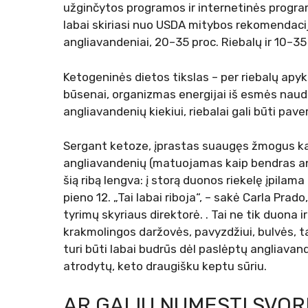
užginčytos programos ir internetinės progra
labai skiriasi nuo USDA mitybos rekomendacijų,
angliavandeniai, 20–35 proc. Riebalų ir 10–35
Ketogeninės dietos tikslas – per riebalų apy
būsenai, organizmas energijai iš esmės naud
angliavandenių kiekiui, riebalai gali būti pav
Sergant ketoze, įprastas suaugęs žmogus ka
angliavandenių (matuojamas kaip bendras an
šią ribą lengva: į storą duonos riekelę įpilama
pieno 12. „Tai labai riboja“, – sakė Carla Pra
tyrimų skyriaus direktorė. . Tai ne tik duona ir
krakmolingos daržovės, pavyzdžiui, bulvės, t
turi būti labai budrūs dėl paslėptų
angliavand
atrodytų, keto draugišku keptu sūriu.
AR GALIU NUMESTI SVOR