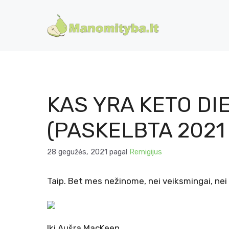
Pereiti
prie
turinio
KAS YRA KETO DIET
(PASKELBTA 2021 
28 gegužės, 2021
pagal
Remigijus
Taip. Bet mes nežinome, nei veiksmingai, nei k
Iki
Aušra MacKeen