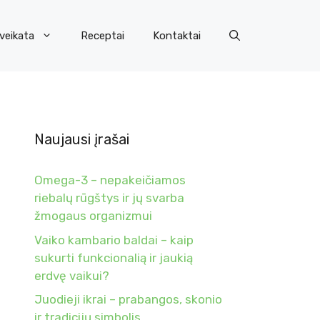
veikata
Receptai
Kontaktai
Naujausi įrašai
Omega-3 – nepakeičiamos
riebalų rūgštys ir jų svarba
žmogaus organizmui
Vaiko kambario baldai – kaip
sukurti funkcionalią ir jaukią
erdvę vaikui?
Juodieji ikrai – prabangos, skonio
ir tradicijų simbolis