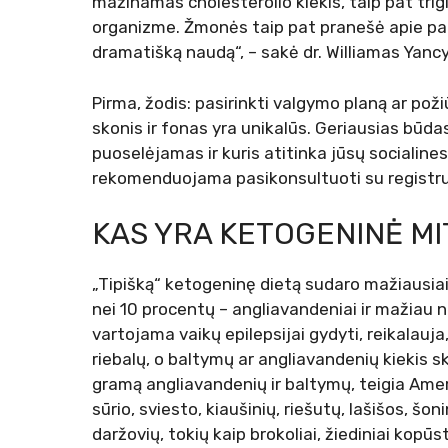
mažinamas cholesterolio kiekis, taip pat trig
organizme. Žmonės taip pat pranešė apie p
dramatišką naudą“, – sakė dr. Williamas Yancy’
Pirma, žodis: pasirinkti valgymo planą ar pož
skonis ir fonas yra unikalūs. Geriausias būdas
puoselėjamas ir kuris atitinka jūsų socialines
rekomenduojama pasikonsultuoti su registru
KAS YRA KETOGENINĖ M
„Tipišką“ ketogeninę dietą sudaro mažiausiai
nei 10 procentų – angliavandeniai ir mažiau n
vartojama vaikų epilepsijai gydyti, reikalauj
riebalų, o baltymų ar angliavandenių kiekis ski
gramą angliavandenių ir baltymų, teigia Ameri
sūrio, sviesto, kiaušinių, riešutų, lašišos, šo
daržovių, tokių kaip brokoliai, žiediniai kopūs