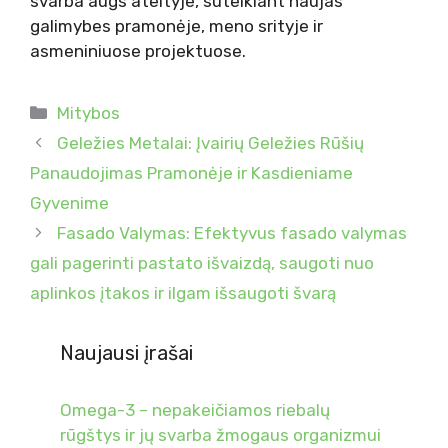
svarba augs ateityje, suteikiant naujas
galimybes pramonėje, meno srityje ir
asmeniniuose projektuose.
Kategorijos
Mitybos
Geležies Metalai: Įvairių Geležies Rūšių
Panaudojimas Pramonėje ir Kasdieniame
Gyvenime
Fasado Valymas: Efektyvus fasado valymas
gali pagerinti pastato išvaizdą, saugoti nuo
aplinkos įtakos ir ilgam išsaugoti švarą
Naujausi įrašai
Omega-3 – nepakeičiamos riebalų
rūgštys ir jų svarba žmogaus organizmui