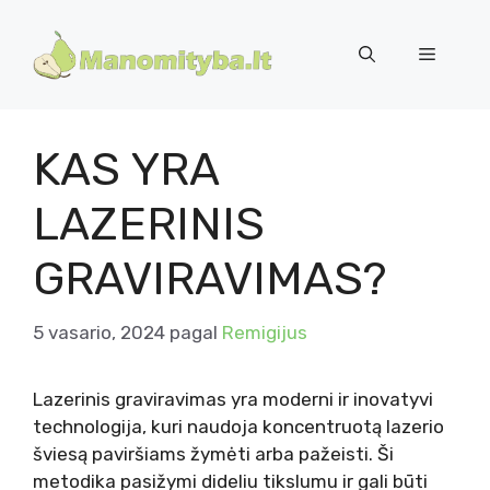
Pereiti
prie
Meniu
turinio
KAS YRA
LAZERINIS
GRAVIRAVIMAS?
5 vasario, 2024
pagal
Remigijus
Lazerinis graviravimas yra moderni ir inovatyvi
technologija, kuri naudoja koncentruotą lazerio
šviesą paviršiams žymėti arba pažeisti. Ši
metodika pasižymi dideliu tikslumu ir gali būti